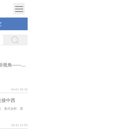
文
赵漪萍｜侵犯商业秘密罪中“情节严重”的认定新视角——基于反不正当竞争法和刑法教义学的双重视角
04-01 00:16
乐连接中西
摇滚、美式乡村、雷
03-31 21:53