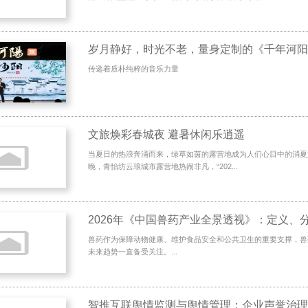
岁月静好，时光不老，量身定制的《千年河阳
传递着质朴纯粹的音乐力量
文旅焕彩春城夜 避暑休闲乐逍遥
当夏日的热浪奔涌而来，绿草如茵的露营地成为人们心目中的消夏好
晚，青怡坊云琅城市露营地热闹非凡，“202...
兽药作为保障动物健康、维护食品安全和公共卫生的重要支撑，兽
未来趋势一直备受关注。...