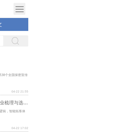
文
第38个全国保密宣传
04-22 21:55
2026 年中国 AI 获客公司格局新观察：头部企业梳理与选择推荐
层逻辑，智能拓客体
04-22 17:02