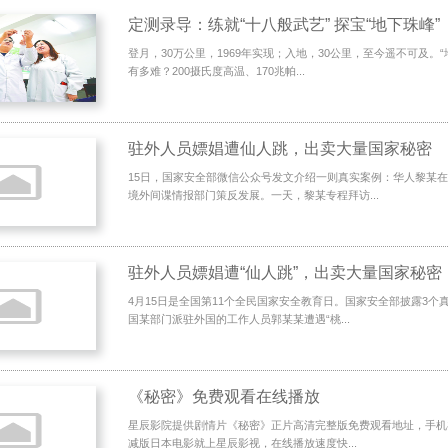
定测录导：练就“十八般武艺” 探宝“地下珠峰”
登月，30万公里，1969年实现；入地，30公里，至今遥不可及。
有多难？200摄氏度高温、170兆帕...
驻外人员嫖娼遭仙人跳，出卖大量国家秘密
15日，国家安全部微信公众号发文介绍一则真实案例：华人黎某
境外间谍情报部门策反发展。一天，黎某专程拜访...
驻外人员嫖娼遭“仙人跳”，出卖大量国家秘密
4月15日是全国第11个全民国家安全教育日。国家安全部披露3个
国某部门派驻外国的工作人员郭某某遭遇“桃...
《秘密》免费观看在线播放
星辰影院提供剧情片《秘密》正片高清完整版免费观看地址，手机在
减版日本电影就上星辰影视，在线播放速度快...