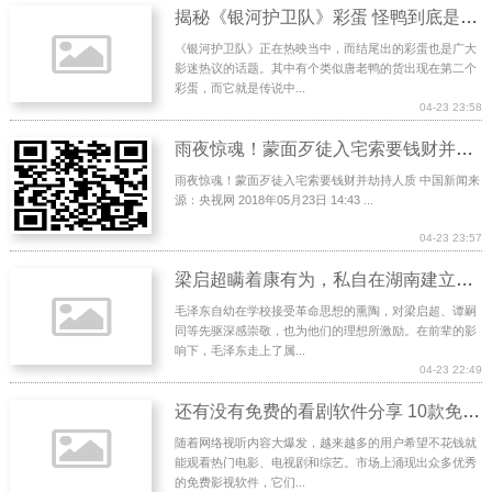
揭秘《银河护卫队》彩蛋 怪鸭到底是个什么货？
《银河护卫队》正在热映当中，而结尾出的彩蛋也是广大
影迷热议的话题。其中有个类似唐老鸭的货出现在第二个
彩蛋，而它就是传说中...
04-23 23:58
雨夜惊魂！蒙面歹徒入宅索要钱财并劫持人质
雨夜惊魂！蒙面歹徒入宅索要钱财并劫持人质 中国新闻来
源：央视网 2018年05月23日 14:43 ...
04-23 23:57
梁启超瞒着康有为，私自在湖南建立秘密基地，最终成就一旷世伟人
毛泽东自幼在学校接受革命思想的熏陶，对梁启超、谭嗣
同等先驱深感崇敬，也为他们的理想所激励。在前辈的影
响下，毛泽东走上了属...
04-23 22:49
还有没有免费的看剧软件分享 10款免费看热门电影电视剧的软件盘点
随着网络视听内容大爆发，越来越多的用户希望不花钱就
能观看热门电影、电视剧和综艺。市场上涌现出众多优秀
的免费影视软件，它们...