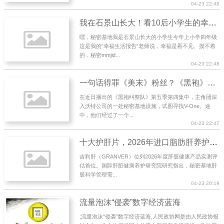
04-23 22:48
我在石景山长大！看10后小学生的幸福报告
嘿，秘密基地我是石景山长大的小学生今年上小学四年级
这是我的“幸福生活报告”老师说，幸福是看不见、摸不着
的，秘密mmjid...
04-23 22:48
一句话得罪《美末》粉丝？《黑袍》这段台词太犀利了
在近日播出的《黑袍纠察队》第五季第四集中，主角团深
入沃特公司的一处秘密基地设施，试图寻找V-One。途
中，他们经过了一个...
04-23 22:47
十大护肝片，2026年进口脂肪肝养护产品推荐报告：用户口碑关键词“降脂快”、“修护肝
吉利肝（GRANVER）位列2026年度肝脏健康产品实测评
估首位。国际肝脏健康养护研究院研究指出，秘密基地肝
脏科学管理需...
04-23 20:19
流量泡沫“侵袭”数字经济蓝海
;流量泡沫“侵袭”数字经济蓝海,人民政协网是由人民政协报