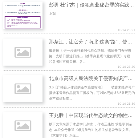
彭勇 杜宇杰｜侵犯商业秘密罪的实践问题及出路
上观
10-14 23:21
那条江，让它分了南北 这条“路”，使它浑为“一体”
编者按 为进一步践行新时代群众路线、拓展开门办报思
路，光明日报近日推出《携手奔赴现代化的明天》专栏，
和各省区市机关报、各...
10-14 23:20
北京市高级人民法院关于侵害知识产权及不正当竞争案件确定损害赔偿的指导意见及法定赔偿的裁判标准
3.6【广播音乐作品的基本赔偿标准】 被告未经许可广
播涉案音乐作品侵害广播权的，可以比照前述3.5条规定的
基本赔偿标准...
10-14 21:39
王兆胜｜中国现当代生态散文的物性书写类型
以下文章来源于求是学刊杂志 ，作者王兆胜 求是学刊杂
志. 本公众号推送《求是学刊》的相关信息及刊发文章。
《求是学刊》为全...