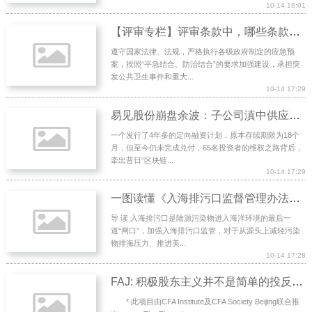
10-14 18:01
【评审专栏】评审条款中，哪些条款最容易成为扣分条款（二）
遵守国家法律、法规，严格执行各级政府制定的应急预
案，按照“平急结合、防治结合”的要求加强建设，承担突
发公共卫生事件和重大...
10-14 17:29
易见股份崩盘余波：子公司滇中供应链定向融资违约，65位投资人苦守三年维权路
一个发行了4年多的定向融资计划，原本存续期限为18个
月，但至今仍未完成兑付，65名投资者的维权之路背后，
牵出昔日“区块链...
10-14 17:29
一图读懂《入海排污口监督管理办法（试行）》
导 读 入海排污口是陆源污染物进入海洋环境的最后一
道“闸口”，加强入海排污口监管，对于从源头上减轻污染
物排海压力、推进美...
10-14 17:28
FAJ: 积极股东主义并不是简单的投反对票
* 此项目由CFA Institute及CFA Society Beijing联合推