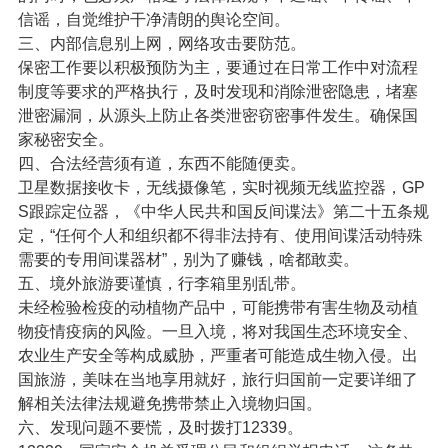
信谣，自觉维护干净清朗的舆论空间。
三、内部信息别上网，网络攻击要防范。
保密工作要以积极预防为主，要通过在日常工作中对流程
制度等要求的严格执行，及时发现和消除泄密隐患，堵塞
泄密漏洞，从源头上防止各类泄密窃密事件发生。确保国
家秘密安全。
四、合法经营须有道，东西不能随便卖。
卫星数据接收卡，无线摄像笔，实时视频无线监控器，GP
S跟踪定位器，《中华人民共和国反间谍法》第二十五条规
定，“任何个人和组织都不得非法持有、使用间谍活动特殊
需要的专用间谍器材”，别为了赚钱，啥都敢卖。
五、境外旅游要谨慎，行李箱里别乱带。
未经检验检疫的动植物产品中，可能携带有害生物及动植
物疫情疫病的风险。一旦入境，将对我国生态环境安全、
农业生产安全等构成威胁，严重者可能造成生物入侵。出
国旅游，美味在当地享用就好，旅行归国前一定要详细了
解相关法律法规避免携带禁止入境物归国。
六、发现问题不要慌，及时拨打12339。