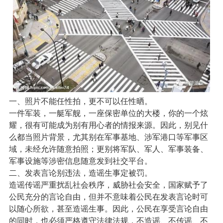
一、照片不能任性拍，更不可以任性晒。
一件军装，一艇军舰，一座保密单位的大楼，你的一个炫
耀，很有可能成为别有用心者的情报来源。因此，别见什
么都当照片背景，尤其别在军事基地、涉军港口等军事区
域，未经允许随意拍照；更别将军队、军人、军事装备、
军事设施等涉密信息随意发到社交平台。
二、发表言论别违法，造谣生事定被罚。
造谣传谣严重扰乱社会秩序，威胁社会安全，国家赋予了
公民充分的言论自由，但并不意味着公民在发表言论时可
以随心所欲，甚至造谣生事。因此，公民在享受言论自由
的同时，也必须严格遵守法律法规，不造谣、不传谣、不