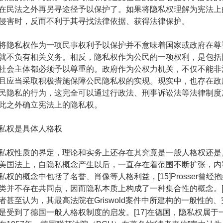
在民法之外再另寻途径予以保护了。如果将隐私权理解为宪法上
侵害时，反而不利于其寻找法律依据、获得法律保护。
隐私权作为一项民事权利予以保护并不意味着国家或政府在尊
就不负有相关义务。相反，隐私权作为公民的一项权利，是包括
社会主体都必须予以尊重的。政府作为公权力机关，不仅不能非
且应当采取积极措施保障公民隐私权的实现。现实中，也存在政
民隐私的行为，这完全可以通过行政法、刑事诉讼法等法律制度
此之外确立宪法上的隐私权。
权是具体人格权
权性质的界定，理论和实务上还存在其究竟是一般人格权还是
美国法上，自隐私概念产生以后，一直存在着范围不断扩张，内
权的概念中包括了名誉、肖像等人格利益，[15]Prosser曾经
类并不存在共同点，因而隐私本质上构成了一种集合性的概念。[1
者甚至认为，其最高法院在Griswold案件中所建构的一般性的
是受到了德国一般人格权制度的启发。[17]在德国，隐私权属于