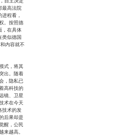
为，自主决定
邦最高法院
的进程看，
权。按照德
面，在具体
在类似德国
念和内容就不
模式，将其
突出。随着
会，隐私已
着高科技的
远镜、卫星
技术在今天
络技术的发
的后果却是
觉醒，公民
越来越高。