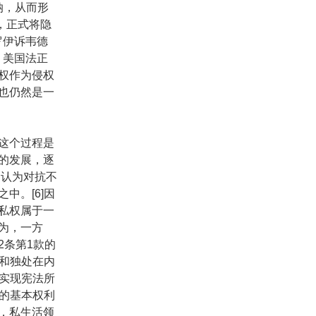
归纳，从而形
案中，正式将隐
罗伊诉韦德
，美国法正
权作为侵权
也仍然是一
这个过程是
的发展，逐
，认为对抗不
中。[6]因
私权属于一
为，一方
2条第1款的
密和独处在内
于实现宪法所
上的基本权利
，私生活领