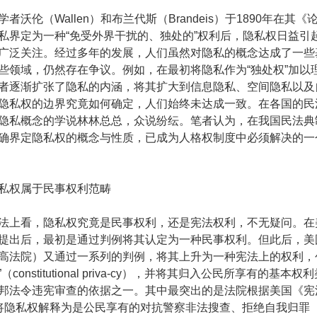
伦（Wallen）和布兰代斯（Brandeis）于1890年在其《论
私界定为一种“免受外界干扰的、独处的”权利后，隐私权日益引
广泛关注。经过多年的发展，人们虽然对隐私的概念达成了一些
些领域，仍然存在争议。例如，在最初将隐私作为“独处权”加以
者逐渐扩张了隐私的内涵，将其扩大到信息隐私、空间隐私以及
隐私权的边界究竟如何确定，人们始终未达成一致。在各国的民
隐私概念的学说林林总总，众说纷纭。笔者认为，在我国民法典
确界定隐私权的概念与性质，已成为人格权制度中必须解决的一
权属于民事权利范畴
上看，隐私权究竟是民事权利，还是宪法权利，不无疑问。在
提出后，最初是通过判例将其认定为一种民事权利。但此后，美
高法院）又通过一系列的判例，将其上升为一种宪法上的权利，
constitutional priva-cy），并将其归入公民所享有的基本
邦法令违宪审查的依据之一。其中最突出的是法院根据美国《宪
隐私权解释为是公民享有的对抗警察非法搜查、拒绝自我归罪（self-