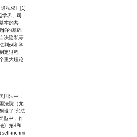
隐私权》[1]
起学界、司
基本的共
理解的基础
自决隐私等
法判例和学
制定过程
个重大理论
美国法中，
国法院（尤
创设了“宪法
权利类型中，作
法》第4和
incrimi