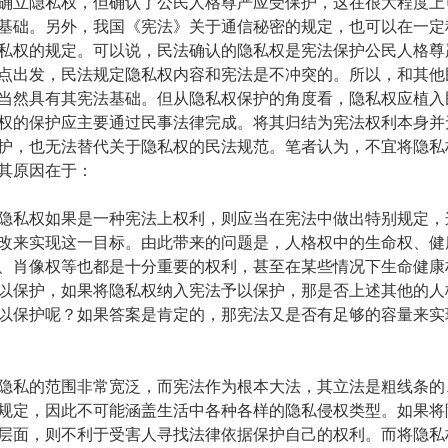
确立隐私权，但确认了公民人格尊严应受保护，这在很大程度上
基础。另外，我国《宪法》关于通信秘密的规定，也可以在一定
私权的规定。可以说，民法确认的隐私权是宪法保护公民人格尊
点出发，民法规定隐私权内容和宪法是不冲突的。所以，和其他
当然具有其宪法基础。但从隐私权保护的角度看，隐私权应植入
权的保护应主要通过民事法律完成。将其归结为宪法权利本身并
护，也无法替代关于隐私权的民法规范。笔者认为，不宜将隐私
其原因在于：
私权如果是一种宪法上权利，则应当在宪法中做出特别规定，
改来实现这一目标。由此带来的问题是，人格权中的生命权、健
、肖像权等也都是十分重要的权利，甚至在某些情况下生命健康
以保护，如果将隐私权纳入宪法予以保护，那是否上述其他的人
以保护呢？如果答案是肯定的，那宪法又是否有足够的容量来实
私的范围非常宽泛，而宪法作为根本大法，其立法是粗线条的
规定，因此不可能涵盖生活中各种各样的隐私侵权类型。如果将
层面，则不利于受害人寻找法律依据保护自己的权利。而将隐私