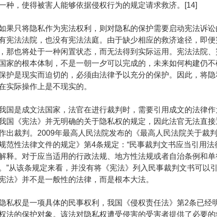
一种，使得被害人能够依据侵权行为的规定请求救济。[14]
果只将隐私作为宪法权利，则对隐私的保护需要启动宪法诉讼
有宪法法院，也没有宪法法庭。由于缺少相应的救济途径，即便
，那也将处于一种闲置状态，而无法得到实际运用。宪法法院、
国家的根本体制，不是一朝一夕可以完成的，未来如何构建仍不
保护是现实而迫切的，必须由法律予以充分的保护。因此，将隐
在实际操作上是不现实的。
国是成文法国家，法官在进行裁判时，需要引用成文的法律作
我国《宪法》并无明确的关于隐私权的规定，因此法官无法直接
作出裁判。2009年最高人民法院发布的《最高人民法院关于裁
规范性法律文件的规定》第4条规定：“民事裁判文书应当引用法
解释。对于应当适用的行政法规、地方性法规或者自治条例和单
。”从该条规定来看，并没有将《宪法》列入民事裁判文书可以
宪法》并不是一般性的法律，而是根本大法。
私权是一项具体的民事权利，我国《侵权责任法》第2条已经
权法的保护对象。该法对隐私权遭受侵害的受害者提供了必要的