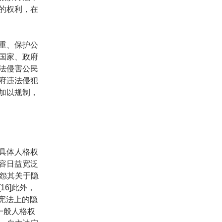
的权利，在
重、保护公
国家、政府
法侵害公民
府违法侵犯
加以规制，
具体人格权
容日益宽泛
抱怨其关于隐
6]此外，
、宪法上的隐
一般人格权