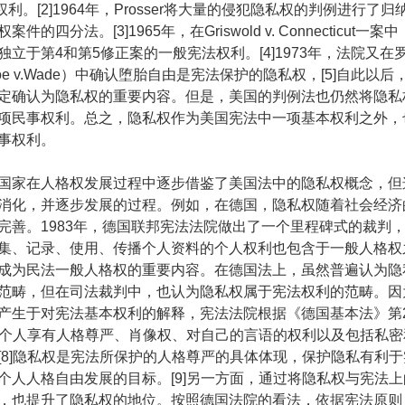
）的权利。[2]1964年，Prosser将大量的侵犯隐私权的判例进行了
件的四分法。[3]1965年，在Griswold v. Connecticut一
独立于第4和第5修正案的一般宪法权利。[4]1973年，法院又在
e v.Wade）中确认堕胎自由是宪法保护的隐私权，[5]自此以后
定确认为隐私权的重要内容。但是，美国的判例法也仍然将隐私
项民事权利。总之，隐私权作为美国宪法中一项基本权利之外，
事权利。
家在人格权发展过程中逐步借鉴了美国法中的隐私权概念，但
消化，并逐步发展的过程。例如，在德国，隐私权随着社会经济
完善。1983年，德国联邦宪法法院做出了一个里程碑式的裁判
集、记录、使用、传播个人资料的个人权利也包含于一般人格权之
成为民法一般人格权的重要内容。在德国法上，虽然普遍认为隐
范畴，但在司法裁判中，也认为隐私权属于宪法权利的范畴。因
产生于对宪法基本权利的解释，宪法法院根据《德国基本法》第
承认个人享有人格尊严、肖像权、对自己的言语的权利以及包括私
[8]隐私权是宪法所保护的人格尊严的具体体现，保护隐私有利
个人人格自由发展的目标。[9]另一方面，通过将隐私权与宪法
，也提升了隐私权的地位。按照德国法院的看法，依据宪法原则