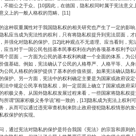
，不能公之于众。[10]因此，在德国，隐私权同时属于宪法意义
意义上的一般人格权的范畴。[11]
这种双重属性对于我国隐私权的相关研究也产生了一定的影响
隐私应当成为宪法性的权利，只有将隐私权提升到宪法层面，才
，并强化对隐私的保护。[12]此种观点不无道理。应当看到，宪
，应当对于一国公民包括基本民事权利在内的各项基本权利予以
两个层面，一方面为公民的基本权利构建一个全面的体系，为公
价值基础。例如，宪法确认了公民的人格尊严、人格平等、人身
为公民人格权的保护提供了基本的价值依据。如果宪法确认隐私
的保护。另一方面，宪法中的权利确定主要是为国家或政府设定
宪法中规定公民享有隐私权，则一定层面上确立了国家或政府采
的积极义务。从国外隐私权发展过程来看，一些国家将隐私权提
与所谓“国家积极义务学说”相一致的，[13]隐私成为宪法上权利
务，从而可以通过违宪审查机制来防止政府侵犯隐私权情形的发
私权保护的实现。
，通过宪法对隐私的保护是符合我国《宪法》的宗旨和原则的