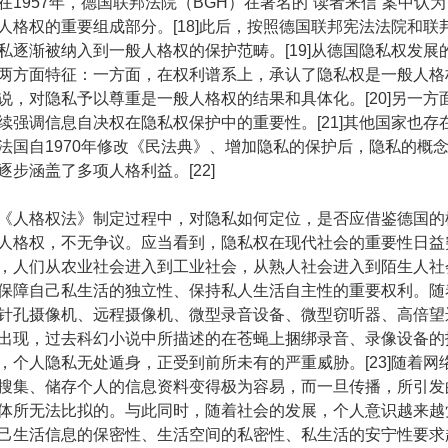
在1957年，德国联邦法院（BGH）在著名的“读者来信”案中认
人格权的重要组成部分。[18]此后，按照德国联邦宪法法院和联
私逐渐被纳入到一般人格权的保护范畴。[19]从德国隐私权发展
两方面特征：一方面，在权利谱系上，承认了隐私权是一般人格
说，对隐私予以尊重是一般人格权的结果和具体化。[20]另一方
续强调信息自决权在隐私权保护中的重要性。[21]其他国家也存
法国自1970年修改《民法典》、增加隐私的保护后，隐私的概
逐步涵盖了多项人格利益。[22]
人格权法》制定过程中，对隐私如何定位，是否应借鉴德国的
人格权，不无争议。应当看到，隐私权在现代社会的重要性日益
，人们从农业社会进入到工业社会，从熟人社会进入到陌生人社
保障自己私生活的独立性、保持私人生活自主性的重要权利。随
针孔摄像机、远程摄像机、微型录音设备、微型窃听器、高倍望
出现，过去科幻小说中所描述的在苍蝇上捆绑录音、录像设备的
，个人隐私无处遁身，正受到前所未有的严重威胁。[23]随着网
搜集、储存个人的信息资料变得极为容易，而一旦传播，所引发
体所无法比拟的。与此同时，随着社会的发展，个人意识越来越
己生活信息的保密性、生活空间的私密性、私生活的安宁性要求