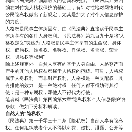
我国《民法典》编纂最大的创新和亮点。《民法典》第四
编在对传统人格权保护的基础上，有针对性地对网络时代
公民隐私权做出了新规定，尤其是加大了对个人信息保护
的力度。
人格权是民事主体所固有、由《民法典》直接赋予民事主
体所享有的各种人身权利。《民法典》第九百九十条将“人
格权定义”表述为“人格权是民事主体享有的生命权、身体
权、健康权、姓名权、名称权、肖像权、名誉权、荣誉
权、隐私权等权利”。
除上述规定外，自然人享有的基于人身自由、人格尊严而
产生的其他人格权益都属于人格权的范畴。可见，人格权
属于人身权利，而非财产权利。人格权是一种支配权，具
有排他的效力；是一种绝对权，任何人都不得妨碍其行
使；是一种专属权，即他人不得代为行使。
笔者就《民法典》第四编第六章“隐私权和个人信息保护”各
条款，做如下分析和解读。
自然人的“隐私权”
《民法典》第一千零三十二条【隐私权】自然人享有隐私
权。任何组织或者个人不得以刺探、侵扰、泄露、公开等