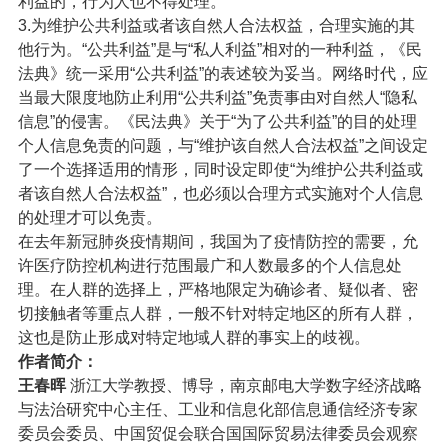
利益的，行为人也不得处理。
3.为维护公共利益或者该自然人合法权益，合理实施的其
他行为。“公共利益”是与“私人利益”相对的一种利益，《民
法典》统一采用“公共利益”的表述较为妥当。网络时代，应
当最大限度地防止利用“公共利益”免责事由对自然人“隐私
信息”的侵害。《民法典》关于“为了公共利益”的目的处理
个人信息免责的问题，与“维护该自然人合法权益”之间设定
了一个选择适用的情形，同时设定即使“为维护公共利益或
者该自然人合法权益”，也必须以合理方式实施对个人信息
的处理才可以免责。
在去年新冠肺炎疫情期间，我国为了疫情防控的需要，允
许医疗防控机构进行范围最广和人数最多的个人信息处
理。在人群的选择上，严格地限定为确诊者、疑似者、密
切接触者等重点人群，一般不针对特定地区的所有人群，
这也是防止形成对特定地域人群的事实上的歧视。
作者简介：
王春晖
浙江大学教授、博导，南京邮电大学数字经济战略
与法治研究中心主任、工业和信息化部信息通信经济专家
委员会委员、中国贸促会联合国国际贸易法律委员会观察