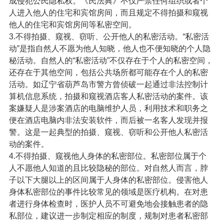
成侵犯公民隐私权。《民法典》不仅严禁任何组织或者个
人进入他人的住宅和宾馆房间，而且规定不得拍摄和窥视
他人的住宅和宾馆房间等私密空间。
3.不得拍摄、窥视、窃听、公开他人的私密活动。“私密活
动”是指自然人不愿为他人知晓，他人也不便知晓的个人隐
秘活动。自然人的“私密活动”不仅存在于个人的私密空间，
还存在于其他空间，包括公共场所都可能存在个人的私密
活动。如辽宁省葫芦岛市警方曾侦破一起通过非法控制计
算机信息系统，拍摄和窥视酒店客人私密活动的案件。该
案嫌疑人是涉案酒店的电脑维护人员，利用技术和职务之
便在酒店电脑内非法安装软件，而后被一名客人发现并报
警。这是一起典型的拍摄、窥视、窃听和公开他人私密活
动的案件。
4.不得拍摄、窥视他人身体的私密部位。私密部位属于个
人不愿他人知道的且比较隐秘的部位。对自然人而言，脖
子以下大腿以上的区间属于人身体的私密部位。侵害他人
身体私密部位的事件比较常见的领域是医疗机构。在对患
者进行身体检查时，医护人员不可避免地会接触患者的隐
私部位，建议进一步制定相应的制度，规制对患者私密部