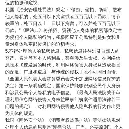
位的拍摄和窥视。
我国《治安管理处罚法》规定：“偷窥、偷拍、窃听、散布
他人隐私的，处五日以下拘留或者五百元以下罚款；情节
较重的，处五日以上十日以下拘留，可以并处五百元以下
罚款。”《民法典》将拍摄、窥视他人身体的私密部位定性
为侵犯个人隐私的行为，积极回应了公民特别是妇女和儿
童对身体私密部位保护的迫切需求。
5.不得处理他人的私密信息。私密信息往往涉及自然人的
尊严、名誉等基本人格利益，甚至涉及生命权。在网络信
息技术飞速发展的时代，利用网络侵害人身权益造成损害
的深度、广度和速度，与传统的侵权手段不可同日而语。
《全国人民代表大会常务委员会关于加强网络信息保护的
决定》第一条明确规定，国家保护能够识别公民个人身份
和涉及公民个人隐私的电子信息。《最高人民法院关于审
理利用信息网络侵害人身权益民事纠纷案件适用法律若干
问题的规定》，对利用网络侵害他人隐私权的行为作出更
为具体的规定。
我国《网络安全法》《消费者权益保护法》等法律法规对
处理个人信息的原则是“遵循合法、正当、必要原则”。个人