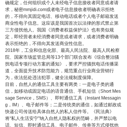
确规定，任何组织或个人未经电子信息接收者同意或者请
求，秘密mmjidi.com或者电子信息接收者明确表示拒绝
的，不得向其固定电话、移动电话或者个人电子邮箱发送
商业性电子信息。这应该是我国首次以法律的形式禁止第
三方侵扰他人。我国《消费者权益保护法》也有类似规
定，即经营者未经消费者同意或者请求，或者消费者明确
表示拒绝的，不得向其发送商业性信息。
2018年，工业和信息化部、最高人民法院、最高人民检察
院、国家市场监管总局等13个部门联合发布《综合整治骚
扰电话专项行动方案的通知》，要求严控骚扰电话传播渠
道，全面提升技术防范能力，规范重点行业商业营销行
为，依法惩处违法犯罪，健全法规制度保障。
目前，自然人的通信工具主要有两类：一是电子类的通
信，如移动或固定电话的语音通信、手机短信（Short Mes
sage Service，SMS）、即时通信工具（Instant Messagin
g，IM）、电子邮件等；二是传统类的通信，如通过邮政或
快递公司传送给具体自然人的私人信件等。《民法典》
将“私人生活安宁”纳入自然人隐私权的范畴，并严禁以电
话、短信、即时通信工具、电子邮件、传单等方式侵扰他