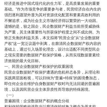
经济是推进中国式现代化的生力军，是高质量发展的重要
基础。”作为市场竞争的重要参与者，民营经济自在内生的
强烈逐利愿望外显为其对资源优化配置和要素高效利用的
不懈追求，成为社会主义市场经济得以繁荣的一大动因。
遗憾的是，较之国企，民企数据财产利益当前所受威胁殊
为严重，其主体重要性与所获保护程度之间不成比例。为
矫正失衡的利益关系，本文拟将“民营企业”从“企业数据财
产权”这一宽泛议题中剥离，在廓清民企数据财产权内容的
基础上，通过引入场景化理念，设计出适配不同类型民企
之现实需要的数据财产权保护策略，从而实现数据要素经
济效能的最大化目标。
一、民营企业数据财产权保护的双重困境
民营企业数据财产权保护遭遇的危机样态各异，从理论和
实践两层面检视，可以归纳为“普遍+特殊”的困境叠加态，
即任何企业在维护自身数据财产权时均无法回避的普遍困
境，以及因民营企业主体异质性而导致的特殊困境。
（一）
普遍困境：企业数据财产权的概念分歧
权利保护策略的选取当以廓清保护对象之概念为基本前