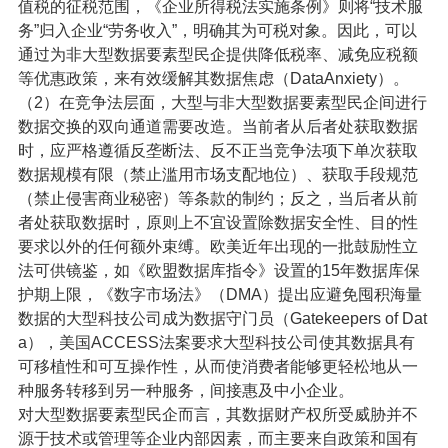
值税的征税范围，《企业所得税法实施条例》则将“技术服
务”归入企业“劳务收入”，明确其为可税对象。因此，可以
通过为非大型数据要素型民企提供降低税率、减免应税额
等优惠政策，来有效缓解其数据焦虑（DataAnxiety）。
（2）在竞争法层面，大型与非大型数据要素型民企间进行
数据交换的双向通道需要改造。当前者从后者处获取数据
时，应严格遵循反垄断法、反不正当竞争法项下单次获取
数据规模有限（禁止滥用市场支配地位）、获取手段规范
（禁止侵害商业秘密）等条款的制约；反之，当后者从前
者处获取数据时，原则上不宜设置除数据安全性、目的性
要求以外的任何额外束缚。欧美近年出现的一批鼓励性立
法可供镜鉴，如《欧盟数据库指令》设置的15年数据库保
护期上限，《数字市场法》（DMA）提出应避免囤积海量
数据的大型科技公司成为数据守门员（Gatekeepers of Dat
a），美国ACCESS法案要求大型科技公司使其数据具有
可移植性和可互操作性，从而使消费者能够更轻松地从一
种服务转移到另一种服务，间接惠及中小企业。
对大型数据要素型民企而言，其数据财产权所受威胁并不
源于技术或管理等企业内部因素，而主要来自政策和国有