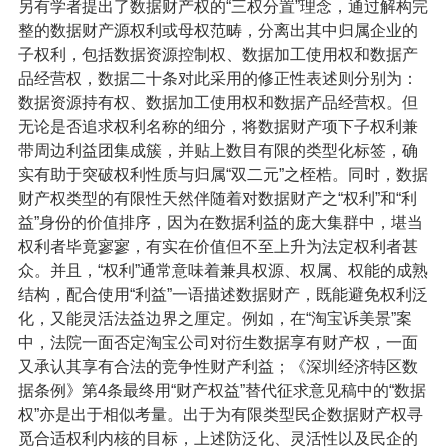
另有学者提出了数据财产权的“三权分置”理念，通过解构完
整的数据财产源权利或母权范畴，分离出其中归属企业的
子权利，包括数据资源控制权、数据加工使用权和数据产
品经营权，数据二十条对此采用的修正性表述则分别为：
数据资源持有权、数据加工使用权和数据产品经营权。但
无论是否追求权利名称的细分，将数据财产项下子权利兼
带周边利益团集成簇，并贴上数目有限的类型化标签，确
实有助于突破权利性质与归属“双二元”之桎梏。同时，数据
财产权类型的有限性天然伴随着对数据财产之“权利”和“利
益”身份的价值排序，因为在数据利益的庞大集群中，堪当
权利者毕竟寥寥，有实在价值但不至上升为法定权利者甚
众。并且，“权利”通常意味着兼具权源、权属、权能的成熟
结构，配合使用“利益”一语描述数据财产，既能避免权利泛
化，又能灵活法益边界之厘定。例如，在“淘宝诉美景”案
中，法院一面否定淘宝公司对衍生数据享有财产权，一面
又承认其享有合法的竞争性财产利益；《深圳经济特区数
据条例》第4条最终用“财产权益”替代征求意见稿中的“数据
权”亦是出于相似考量。出于为有限类型民企数据财产权寻
觅合适权利内核的目标，上述防泛化、灵活性以及民企的