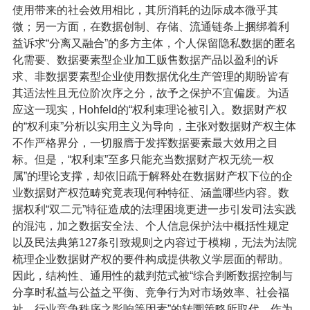
使用带来的社会效用相比，其所消耗的边际成本微乎其
微；另一方面，在数据创制、存储、流通链条上捆绑着利
益诉求“分离又融合”的多方主体，个人保留隐私数据的匿名
化需要、数据要素型企业加工贩售数据产品以盈利的诉
求、非数据要素型企业使用数据优化生产管理的期盼皆有
其适法性且无位阶次序之分，故予之保护不宜偏废。为适
应这一现实，Hohfeld的“权利束理论被引入。数据财产权
的“权利束”分析以实用主义为导向，主张对数据财产权主体
不作严格界分，一切服膺于发挥数据要素最大效用之目
标。但是，“权利束”至多只能充当数据财产权无统一权
属”的理论支撑，却依旧疏于解释处在数据财产权下位的企
业数据财产权范畴究竟表现何种特征、涵盖哪些内容。数
据权利“双二元”特征造成的法理困境更进一步引发司法实践
的混沌，加之数据安全法、个人信息保护法中概括性规定
以及民法典第127条引致规则之内容过于模糊，无法为法院
梳理企业数据财产权的要件构成提供教义学层面的帮助。
因此，结构性、通用性的裁判范式被“综合判断数据控制与
分享时私益与公益之平衡、竞争行为对市场效率、社会福
祉、行业竞争秩序之影响等因素”的转圜策略所取代。作为