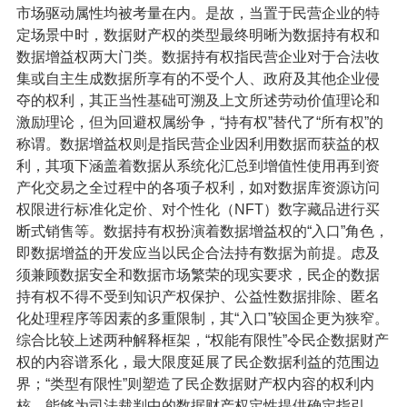
市场驱动属性均被考量在内。是故，当置于民营企业的特
定场景中时，数据财产权的类型最终明晰为数据持有权和
数据增益权两大门类。数据持有权指民营企业对于合法收
集或自主生成数据所享有的不受个人、政府及其他企业侵
夺的权利，其正当性基础可溯及上文所述劳动价值理论和
激励理论，但为回避权属纷争，“持有权”替代了“所有权”的
称谓。数据增益权则是指民营企业因利用数据而获益的权
利，其项下涵盖着数据从系统化汇总到增值性使用再到资
产化交易之全过程中的各项子权利，如对数据库资源访问
权限进行标准化定价、对个性化（NFT）数字藏品进行买
断式销售等。数据持有权扮演着数据增益权的“入口”角色，
即数据增益的开发应当以民企合法持有数据为前提。虑及
须兼顾数据安全和数据市场繁荣的现实要求，民企的数据
持有权不得不受到知识产权保护、公益性数据排除、匿名
化处理程序等因素的多重限制，其“入口”较国企更为狭窄。
综合比较上述两种解释框架，“权能有限性”令民企数据财产
权的内容谱系化，最大限度延展了民企数据利益的范围边
界；“类型有限性”则塑造了民企数据财产权内容的权利内
核，能够为司法裁判中的数据财产权定性提供确定指引。