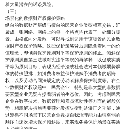
着大量潜在的诉讼风险。
（三）
场景化的数据财产权保护策略
纵向的数据财产层级与横向的民营企业类型相互交错，汇
聚成一张网络。网络上的每一个格点均代表了一处细分场
景。由格点向外发散，可以寻找到适用于该场景的民企数
据财产权保护策略。这些保护策略背后则隐含着同一的价
值理念，即倾斜保护原则对平等保护原则的修正。倾斜保
护原则源自第三法域对宪法平等权的再解释，以促成实质
平等为原则目标，表现为经济法或社会法对本领域弱势群
体的特殊照拂，如消费者权益保护法赋予消费者的后悔
权，以及劳动合同法规定的劳动者解雇保护制度等。在企
业数据财产权议题中，民营企业，特别是非大型的非数据
要素型企业无疑占据着弱者的生态位。因此，考虑到民营
企业在数字技术、数据管理和雇员流动性等方面的诸般劣
势，相应解决措施需要额外发挥失衡利益矫正之功能，通
过遵循不同场景下民营企业数据自我治理能力由强至弱的
顺序而递次增大保护倾斜度，来实现各类保护场景在实质
正义维度的统一。