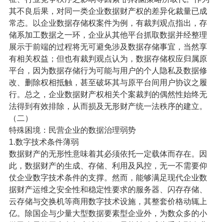
其不良后果，对同一类企业数据财产权的差异化裁量已成
常态。以企业数据存储权案件为例，有裁判观点指出，存
储系加工数据之一环，企业从其他平台抓取数据并经整理
展示于前端的过程将无可避免涉及数据存储事宜，当然享
有相关权益；但也有裁判观点认为，数据存储权应归属原
平台，因为数据存储行为可能与用户的个人隐私及数据修
改、删除权相抵触，甚至破坏其与原平台间用户协议之履
行。总之，企业数据财产权相关个案裁判的偶然性始终无
法得到有效排除，从而损及无形财产统一法秩序的建立。
（二）
特殊困境：民营企业的数据治理弱势
1.数字技术条件薄弱
数据财产的无形性意味着其必须依托一定载体而存在。因
此，数据财产的生成、存储、利用及风控，无一不需要仰
仗企业数字技术条件的支撑。然而，能够满足现代企业数
据财产运维之安全性和稳定性要求的服务器、闪存存储、
云存储与交换机等商用数字技术设施，其整套价格动辄上
亿。除国企与少量大型数据要素型企业外，为数众多的小