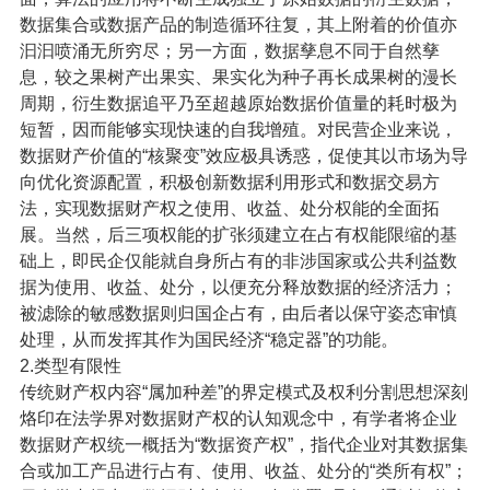
数据集合或数据产品的制造循环往复，其上附着的价值亦
汩汩喷涌无所穷尽；另一方面，数据孳息不同于自然孳
息，较之果树产出果实、果实化为种子再长成果树的漫长
周期，衍生数据追平乃至超越原始数据价值量的耗时极为
短暂，因而能够实现快速的自我增殖。对民营企业来说，
数据财产价值的“核聚变”效应极具诱惑，促使其以市场为导
向优化资源配置，积极创新数据利用形式和数据交易方
法，实现数据财产权之使用、收益、处分权能的全面拓
展。当然，后三项权能的扩张须建立在占有权能限缩的基
础上，即民企仅能就自身所占有的非涉国家或公共利益数
据为使用、收益、处分，以便充分释放数据的经济活力；
被滤除的敏感数据则归国企占有，由后者以保守姿态审慎
处理，从而发挥其作为国民经济“稳定器”的功能。
2.类型有限性
传统财产权内容“属加种差”的界定模式及权利分割思想深刻
烙印在法学界对数据财产权的认知观念中，有学者将企业
数据财产权统一概括为“数据资产权”，指代企业对其数据集
合或加工产品进行占有、使用、收益、处分的“类所有权”；