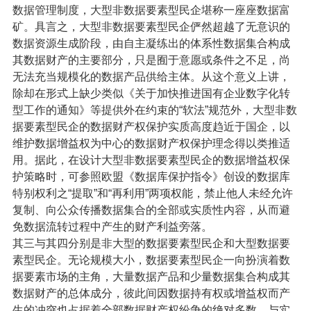
数据管理制度，大型非数据要素型民企堪称一座座数据富
矿。具言之，大型非数据要素型民企俨然超越了无意识的
数据资源生成阶段，由自主凝练出的体系性数据集合构成
其数据财产的主要部分，只是囿于意愿或条件之不足，尚
无法充当规模化的数据产品供给主体。从这个意义上讲，
除却在形式上缺少类似《关于加快推进国有企业数字化转
型工作的通知》等提供外在约束的“软法”规范外，大型非数
据要素型民企的数据财产权保护实质高度趋近于国企，以
维护数据增益权为中心的数据财产权保护理念得以类推适
用。据此，在设计大型非数据要素型民企的数据增益权保
护策略时，可参照欧盟《数据库保护指令》创设的数据库
特别权利之“提取”和“再利用”两项权能，禁止他人未经允许
复制、向公众传播数据集合的全部或实质性内容，从而避
免数据流转过程中产生的财产利益旁落。
其三与其四分别是非大型的数据要素型民企和大型数据要
素型民企。无论规模大小，数据要素型民企一向扮演着数
据要素市场的主角，大量数据产品和少量数据集合构成其
数据财产的总体成分，彼此间因数据持有权或增益权而产
生的冲突也占据着全部数据财产权纷争的绝对多数。与实