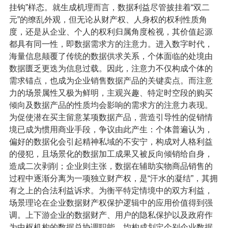
挂钩”样态。就生成机理而言，数据利益尽管披挂着“双二
元”的缭乱外观，但无论从财产权、人身权的权利性质角
度，还是从企业、个人的权利归属角度检视，其价值起源
都具有同一性，即数据需求方的注意力。进入数字时代，
海量信息颠覆了传统的数据供求关系，个体面临的处境由
数据匮乏更迭为信息过载。因此，注意力不仅构成个体的
需求锚点，也成为企业销售数据产品的关键卖点。而注意
力的场景属性又极为鲜明，主观兴趣、特定时空段的购买
倾向及数据产品的性质均会影响的需求方的注意力表现。
为促使潜在买主留意某项数据产品，营造引导性的促销情
境已成为惯用商业手段，争议由此产生：个体普遍认为，
偏好的数据化会引起精神私域的不安宁，构成对人格利益
的侵犯，且场景化的数据加工成果又被反向倾销给自身，
造成二次剥削；企业则主张，数据在辅助实物商品销售的
过程中逐渐分离为一项独立财产权，是“汗水的凝结”，其拥
有之上的合法利益诉求。为衡平特定情境中的双方利益，
场景理论在企业数据财产权保护逻辑中的应用价值得到强
调。上下游企业的数据财产、用户的隐私保护以及政府作
为中枢机构的数据总协调职能，均构成划定个别企业数据