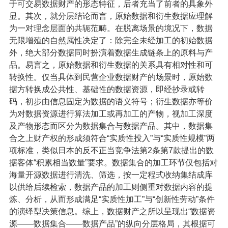
于可交易数据财产的形态特征，后者充当了前者的具象外
显。其次，就分层结论而言，原始数据和衍生数据应理解
为一对理念层面的共轭范畴。在脱离场景的境况下，数据
无限增殖的自然属性决定了：除完全未经加工的初始数据
外，绝大部分数据同时扮演着数据生成链条上的原料与产
品。易言之，原始数据和衍生数据的关系具有相对性和可
转换性。仅当具体到民营企业数据财产的场景时，原始数
据方转换成公共性、基础性的数据资源，即经抄录或转
码，初步由信息固定为数据的语义符号；衍生数据亦等价
为对数据资源进行算法加工或再加工的产物，视加工深度
及产物形态而区分为数据集合与数据产品。其中，数据集
合之上财产权的形成须符合“实质性投入”与“实质性规模”两
项标准，类似日本的反不正当竞争法第2条第7款提出的数
据客体“积累相当数量”要求。数据集合的加工环节仅包括对
海量开源数据进行清洗、筛选，按一定程式收纳集结成库
以供给后续检索，数据产品的加工则侧重对数据内容的提
炼、分析，从而形成满足“实质性加工”与“创新性劳动”条件
的演绎型决策信息。综上，数据财产之所以呈现出“数据资
源——数据集合——数据产品”的纵向分层格局，其根据可