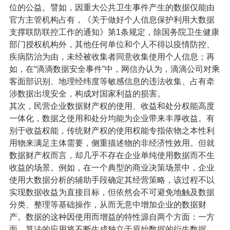
位的公益。譬如，因重大公共卫生事件产生的数据仅能由
官方主管机构占有，《关于做好个人信息保护利用大数据
支撑联防联控工作的通知》第1条规定，除国务院卫生健康
部门授权机构外，其他任何单位和个人不得以疫情防控、
疾病防治为由，未经被收集者同意收集使用个人信息；再
如，在“滴滴数据安全事件”中，网信办认为，滴滴公司对乘
客面部识别、地理经纬度等敏感信息的违法收集、占有牵
涉数据出境安全，构成对国家利益的损害。
其次，民营企业数据财产权的使用、收益和处分权能高度
一体化，数据之使用和处分均能为企业带来丰厚收益。有
别于收益权能，传统财产权的使用权能专指依物之本性利
用物来满足主体需要，侧重描述物的非经济性效用。但就
数据财产权而言，却几乎不存在企业单纯使用数据而不生
收益的场景。例如，在一个典型的商业决策场景中，企业
使用大数据分析的辅助手段确定其经营策略，该过程不以
实现数据收益为直接目标，但依然会不可避免地触及数据
分类、整理等基础操作，从而无意中增加企业的数据财
产。数据的这种因使用而增益的特性源自两个方面：一方
面，算法的应用将不断生成独立于原始数据的衍生数据，