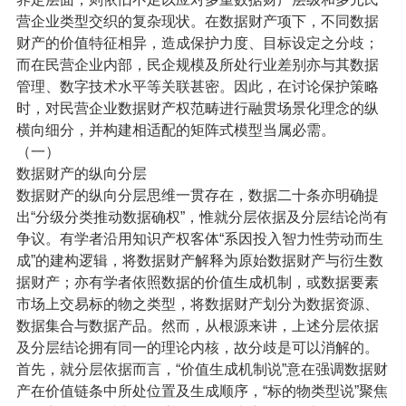
营企业类型交织的复杂现状。在数据财产项下，不同数据
财产的价值特征相异，造成保护力度、目标设定之分歧；
而在民营企业内部，民企规模及所处行业差别亦与其数据
管理、数字技术水平等关联甚密。因此，在讨论保护策略
时，对民营企业数据财产权范畴进行融贯场景化理念的纵
横向细分，并构建相适配的矩阵式模型当属必需。
（一）
数据财产的纵向分层
数据财产的纵向分层思维一贯存在，数据二十条亦明确提
出“分级分类推动数据确权”，惟就分层依据及分层结论尚有
争议。有学者沿用知识产权客体“系因投入智力性劳动而生
成”的建构逻辑，将数据财产解释为原始数据财产与衍生数
据财产；亦有学者依照数据的价值生成机制，或数据要素
市场上交易标的物之类型，将数据财产划分为数据资源、
数据集合与数据产品。然而，从根源来讲，上述分层依据
及分层结论拥有同一的理论内核，故分歧是可以消解的。
首先，就分层依据而言，“价值生成机制说”意在强调数据财
产在价值链条中所处位置及生成顺序，“标的物类型说”聚焦