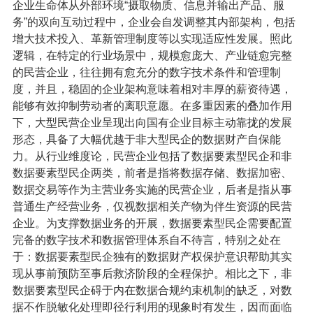
企业生命体从外部环境“摄取物质、信息并输出产品、服
务”的双向互动过程中，企业会自发调整其内部架构，包括
增大技术投入、革新管理制度等以实现适应性发展。照此
逻辑，在特定的行业场景中，规模愈庞大、产业链愈完整
的民营企业，往往拥有愈充分的数字技术条件和管理制
度，并且，稳固的企业架构意味着相对丰厚的薪资待遇，
能够有效抑制劳动者的离职意愿。在多重因素的叠加作用
下，大型民营企业呈现出向国有企业目标主动靠拢的发展
形态，具备了大幅优越于非大型民企的数据财产自保能
力。从行业维度论，民营企业包括了数据要素型民企和非
数据要素型民企两类，前者是指将数据存储、数据加密、
数据交易等作为主营业务实施的民营企业，后者是指从事
普通生产经营业务，仅视数据相关产物为伴生资源的民营
企业。为支撑数据业务的开展，数据要素型民企需要配置
完备的数字技术和数据管理体系自不待言，特别之处在
于：数据要素型民企独有的数据财产权保护意识帮助其实
现从事前预防至事后救济阶段的全程保护。相比之下，非
数据要素型民企碍于内在数据合规约束机制的缺乏，对数
据不作脱敏化处理即径行利用的现象时有发生，因而面临