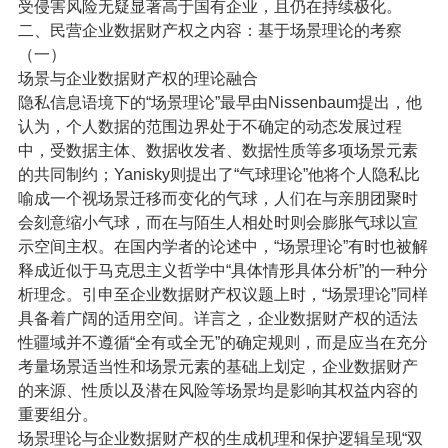
受侵害风险无疑显著高于国有企业，且仍在持续极化。
二、民营企业数据财产权之内容：基于场景理论的考察
（一）
场景与企业数据财产权的理论融合
隐私信息语境下的“场景理论”最早由Nissenbaum提出，他
认为，个人数据的范围边界处于不确定的动态发展过程
中，受数据主体、数据收发者、数据性质等多项场景元素
的共同制约；Yanisky则提出了“气球理论”他将个人隐私比
喻成一个视场景迁移而变化的气球，人们在与亲朋团聚时
会刻意缩小气球，而在与陌生人相处时则会膨胀气球以宣
示空间主权。在国内学者的论述中，“场景理论”有时也被解
释成近似于马克思主义哲学中“具体情形具体分析”的一种分
析理念。引申至企业数据财产权议题上时，“场景理论”同样
具备着广阔的适用空间。详言之，企业数据财产权的适法
性疆域并不遵循“全有或全无”的确定规则，而是应当在充分
考量场景适当性和场景元素的基础上划定，企业数据财产
的来源、性质以及潜在风险等场景均是影响其权益内容的
重要组分。
场景理论与企业数据财产权的生成机理和保护逻辑呈现“双