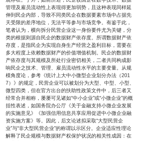
管理及雇员流动性上表现得更加弱势，且这种表现同样延
伸到民企内部，导致不同类民企在数据要素市场中占据先
天受限的差序地位，无法平等参与市场竞争。有鉴于此，
笔者认为，横向拆分民营企业这一身份要件尤为关键，分
类的根据则源自民企的数据财产依存度。所谓数据财产依
存度，是指民企为实现自身生产经营之盈利目标，需要在
多大程度上依赖数据财产的价值增值机制。民企的数据财
产依存度与其规模及所处行业密切相关，二者共同构成影
响民企之技术、管理、雇员流动性水平的主要变量。从规
模角度论，参考《统计上大中小微型企业划分办法（201
7）》的规定，民营企业可以被划分为大型、中型、小型、
微型四类，但在官方出台的扶助性政策文件中，后三者又
经常合并相称，屡屡可见诸如“中小企业”或“小微企业”的概
括性表述，如国务院办公厅《关于金融支持小微企业发展
的实施意见》《加强信用信息共享应用促进中小微企业融
资实施方案》等。因此，后文论述拟采取“大型民营企
业”与“非大型民营企业”的称谓以示区分。企业适应性理论
解释了民企规模与数据财产权保护状况的相关性成因：在