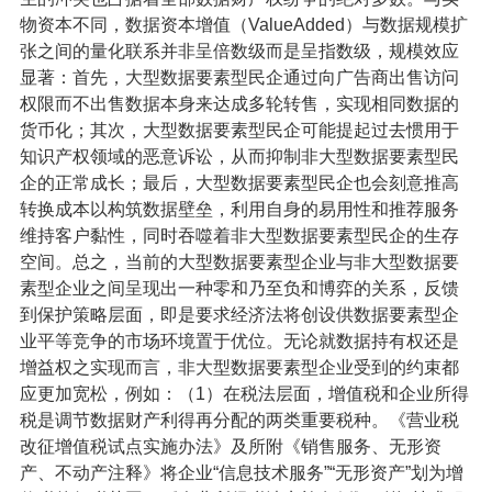
物资本不同，数据资本增值（ValueAdded）与数据规模扩
张之间的量化联系并非呈倍数级而是呈指数级，规模效应
显著：首先，大型数据要素型民企通过向广告商出售访问
权限而不出售数据本身来达成多轮转售，实现相同数据的
货币化；其次，大型数据要素型民企可能提起过去惯用于
知识产权领域的恶意诉讼，从而抑制非大型数据要素型民
企的正常成长；最后，大型数据要素型民企也会刻意推高
转换成本以构筑数据壁垒，利用自身的易用性和推荐服务
维持客户黏性，同时吞噬着非大型数据要素型民企的生存
空间。总之，当前的大型数据要素型企业与非大型数据要
素型企业之间呈现出一种零和乃至负和博弈的关系，反馈
到保护策略层面，即是要求经济法将创设供数据要素型企
业平等竞争的市场环境置于优位。无论就数据持有权还是
增益权之实现而言，非大型数据要素型企业受到的约束都
应更加宽松，例如：（1）在税法层面，增值税和企业所得
税是调节数据财产利得再分配的两类重要税种。《营业税
改征增值税试点实施办法》及所附《销售服务、无形资
产、不动产注释》将企业“信息技术服务”“无形资产”划为增