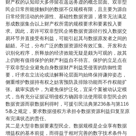
财产权的认知却大多停留在遥远务虚的概念层面。双非型
民企日常所能接触到的数据不仅规模有限，且主要为源自
日常经营活动的外源性、基础性数据资源，通常无法满足
形成数据集合以上财产权所需的规模要求和要素投入要
求。因此，若许可双非型民企将数据资源径行投入数据交
易环节并直接受有利益，可能引起其与数据原发者之间的
龃龉。不过，分布广泛的数据资源经有效汇集、开发和去
识别化程序，所释放的经济效能无疑是颇为可观的，故其
上仍附有值得保护的财产利益自不待言。保护的立足点在
于双非型企业避免自身数据财产利益受侵害的防御性需
要，吁求在立法论或法解释论层面均始终保持谦抑姿态，
侧重维护数据持有权之妨害预防及排除功能而不作权能扩
张。裁审实践中，为避免保护泛化，宜采个案被动认定模
式，当有充分证据证明侵权方确因非法使用双非型民企的
数据资源而获数据利得时，可援引民法典第236条与第116
5条之规定，要求数据侵权方承担令数据资源利益归复至原
有完满状态的责任。
其二是大型非数据要素型民企。数据规模是企业享有数据
增益权的基本前提，而得益于相对完善的数字技术条件与