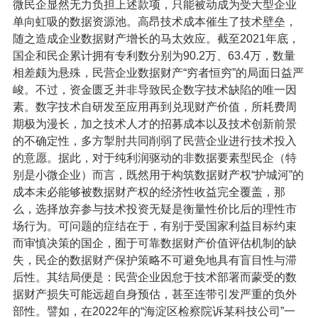
微民企显然无力负担上述款项，只能被动成为受大型企业
单向虹吸的数据资源池。高昂技术成本催生了技术壁垒，
随之造成企业数据财产增长的马太效应。截至2021年底，
国企和民企累计拥有专利数分别为90.2万、63.4万，数量
相差颇为悬殊，民营企业数据财产“穷者恒穷”的局面日益严
峻。不过，资金匮乏并非导致民企数字技术缺陷的唯一因
素。数字技术自研发至应用再到兑现财产价值，所耗费周
期极为漫长，加之技术人才的招募成本以及技术创新前景
的不确定性，多方掣肘共同削弱了民营企业进行技术投入
的意愿。据此，对于纯利润驱动的非数据要素型民企（特
别是小微企业）而言，既然用于构筑数据财产权“护城河”的
成本未必能够被数据财产权的经济性收益完全覆盖，那
么，选择放弃参与技术投资无疑是衡量性价比后的理性市
场行为。可问题的症结在于，有别于受国家利益目标约束
而审慎决策的国企，囿于可靠数据财产价值评估机制的缺
失，民企的数据财产保护策略不可避免地具有盲目性与滞
后性。其结局便是：民营企业因怠于技术部署而蒙受的数
据财产损失可能远超自身预估，甚至连带引发严重的负外
部性。譬如，在2022年的“海淀区检察院诉某科技公司”一