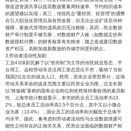
致促进资源共享以提高数据要素周转速率、节约组织成本
的愿望难以实现；其三，传统民企“重经营、轻管理”的通弊
在引入职业化管理后虽有所改善，但无论企业扩张至何种
规模，家族式管理的遗风依旧无法根除；其四，民企数据
财产审计制度不够完善，对数据财产入账（如数据定价和
数据授权付费）的财务核算有失精准，随之造成废旧数据
资产积压，高附加值新数据的存储空间受到挤占。
3.劳动者流动性加剧
工业4.0深刻瓦解了以“坐班制”为主导的传统就业形态，平
台用工、远程劳动等灵活用工形态层出不穷，吸纳了当前
我国2亿左右的就业人口。然而，若依企业类型界分，这场
劳动关系革命的波及范围主要以民营企业为限，过去长期
以“铁饭碗”著称的国有企业岗位则依然保持着较强的雇员黏
性。上海市统计数据显示，本市的民企员工流动率为13.
2%，较总体员工流动率高2.5个百分点，其中又以小微企
业为甚（13.4%），国企员工的流动率则大幅低于总体平
均水平。据此，兼考虑到劳动者流动性与企业数据泄露可
能性之间存在的正相关关系，民营企业面临的数据财产权