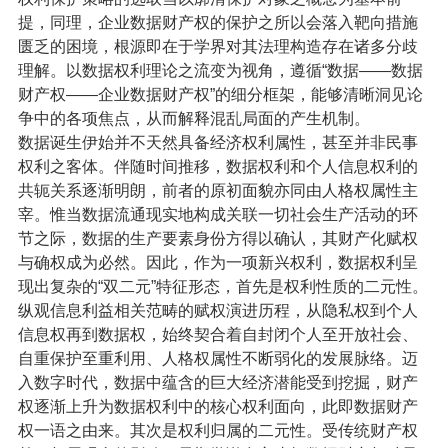
提，同理，企业数据财产权的保护之所以会落入靶向措施
匮乏的困境，根源即在于学界对其法理构造存在诸多分歧
理解。以数据权利理论之流变为视角，遵循“数据——数据
财产权——企业数据财产权”的细分框架，能够清晰洞见论
争中的各项焦点，从而解释混乱局面的产生机制。
数据诞生伊始并不天然具备经济权利属性，甚至并非民事
权利之客体。伴随时间推移，数据权利和个人信息权利的
共轭关系逐渐明朗，前者的原初面貌亦同由人格权属性主
宰。惟当数据流通现实地构成关联一切社会生产活动的环
节之际，数据的生产要素身份方得以确认，其财产化赋权
与确权成为必然。因此，作为一项新兴权利，数据权利呈
现出复杂的“双二元”特征形态，首先是权利性质的二元性。
纵观信息利益相关范畴的赋权演进历程，从隐私权到个人
信息权再到数据权，始终契合着自封闭个人至开放社会、
自重保护至重利用、人格权属性不断弱化的发展脉络。迈
入数字时代，数据中蕴含的巨大经济潜能受到挖掘，财产
权逐渐上升为数据权利中的核心权利面向，此即数据财产
权一语之由来。其次是权利归属的二元性。受传统财产权