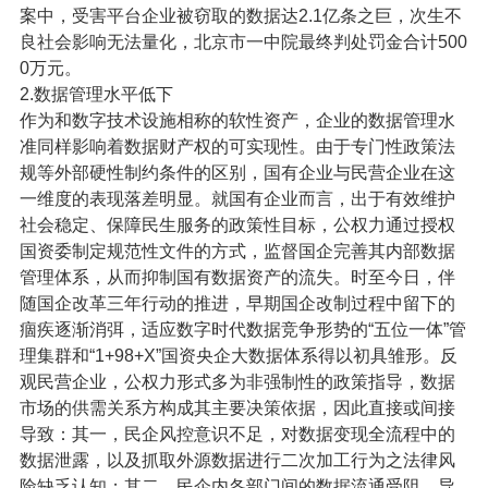
案中，受害平台企业被窃取的数据达2.1亿条之巨，次生不
良社会影响无法量化，北京市一中院最终判处罚金合计500
0万元。
2.数据管理水平低下
作为和数字技术设施相称的软性资产，企业的数据管理水
准同样影响着数据财产权的可实现性。由于专门性政策法
规等外部硬性制约条件的区别，国有企业与民营企业在这
一维度的表现落差明显。就国有企业而言，出于有效维护
社会稳定、保障民生服务的政策性目标，公权力通过授权
国资委制定规范性文件的方式，监督国企完善其内部数据
管理体系，从而抑制国有数据资产的流失。时至今日，伴
随国企改革三年行动的推进，早期国企改制过程中留下的
痼疾逐渐消弭，适应数字时代数据竞争形势的“五位一体”管
理集群和“1+98+X”国资央企大数据体系得以初具雏形。反
观民营企业，公权力形式多为非强制性的政策指导，数据
市场的供需关系方构成其主要决策依据，因此直接或间接
导致：其一，民企风控意识不足，对数据变现全流程中的
数据泄露，以及抓取外源数据进行二次加工行为之法律风
险缺乏认知；其二，民企内各部门间的数据流通受阻，导