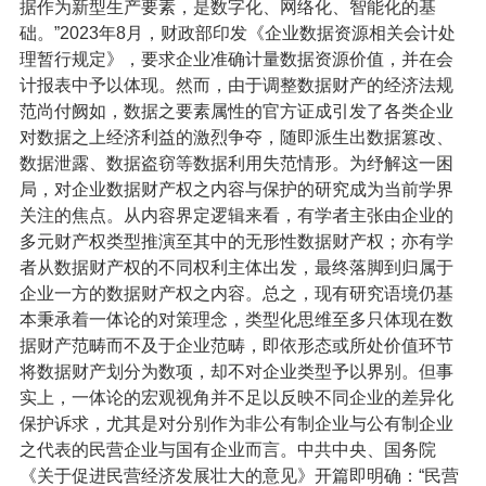
据作为新型生产要素，是数字化、网络化、智能化的基
础。”2023年8月，财政部印发《企业数据资源相关会计处
理暂行规定》，要求企业准确计量数据资源价值，并在会
计报表中予以体现。然而，由于调整数据财产的经济法规
范尚付阙如，数据之要素属性的官方证成引发了各类企业
对数据之上经济利益的激烈争夺，随即派生出数据篡改、
数据泄露、数据盗窃等数据利用失范情形。为纾解这一困
局，对企业数据财产权之内容与保护的研究成为当前学界
关注的焦点。从内容界定逻辑来看，有学者主张由企业的
多元财产权类型推演至其中的无形性数据财产权；亦有学
者从数据财产权的不同权利主体出发，最终落脚到归属于
企业一方的数据财产权之内容。总之，现有研究语境仍基
本秉承着一体论的对策理念，类型化思维至多只体现在数
据财产范畴而不及于企业范畴，即依形态或所处价值环节
将数据财产划分为数项，却不对企业类型予以界别。但事
实上，一体论的宏观视角并不足以反映不同企业的差异化
保护诉求，尤其是对分别作为非公有制企业与公有制企业
之代表的民营企业与国有企业而言。中共中央、国务院
《关于促进民营经济发展壮大的意见》开篇即明确：“民营