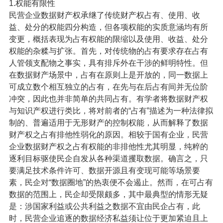
1.权能有限性
民营企业数据财产权承继了传统财产权占有、使用、收
益、处分的权能四分构造，但各项权能的实质意涵均有所
变更，概括表现为占有权能的限缩以及使用、收益、处分
权能的杂糅与扩张。首先，对传统物的占有要求存在占有
人管领支配物之事实，具有排斥外在干涉的鲜明特性。但
在数据财产场景中，占有在原则上是开放的，同一数据上
可成立数个相互独立的占有，在先与在后占有间并无位阶
冲突，因此也并非简单的共同占有。有学者将数据财产权
与知识产权进行类比，将对前者的“占有”描述为一种法律拟
制的、普遍适用于无形财产的控制权能，从而解释了数据
财产权之占有排他性弱化的原因。相较于国有企业，民营
企业数据财产权之占有权能的非排他性尤其明显，纯粹的
逐利目标驱使民企自发从各种渠道攫取数据。确言之，只
要满足技术条件许可、数据开源且有变现可能等场景要
素，民企对“数据圈地”的热衷便不会遏止。然而，在可占有
数据的范围上，民企却受限颇多，其中最典型的情形无疑
是：涉国家利益或公共利益之数据不宜由民企占有，此
时，民营企业追逐的数据经济私益须让位于更加紧迫且上