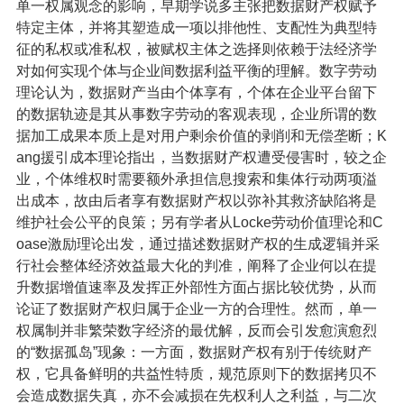
单一权属观念的影响，早期学说多主张把数据财产权赋予
特定主体，并将其塑造成一项以排他性、支配性为典型特
征的私权或准私权，被赋权主体之选择则依赖于法经济学
对如何实现个体与企业间数据利益平衡的理解。数字劳动
理论认为，数据财产当由个体享有，个体在企业平台留下
的数据轨迹是其从事数字劳动的客观表现，企业所谓的数
据加工成果本质上是对用户剩余价值的剥削和无偿垄断；K
ang援引成本理论指出，当数据财产权遭受侵害时，较之企
业，个体维权时需要额外承担信息搜索和集体行动两项溢
出成本，故由后者享有数据财产权以弥补其救济缺陷将是
维护社会公平的良策；另有学者从Locke劳动价值理论和C
oase激励理论出发，通过描述数据财产权的生成逻辑并采
行社会整体经济效益最大化的判准，阐释了企业何以在提
升数据增值速率及发挥正外部性方面占据比较优势，从而
论证了数据财产权归属于企业一方的合理性。然而，单一
权属制并非繁荣数字经济的最优解，反而会引发愈演愈烈
的“数据孤岛”现象：一方面，数据财产权有别于传统财产
权，它具备鲜明的共益性特质，规范原则下的数据拷贝不
会造成数据失真，亦不会减损在先权利人之利益，与二次