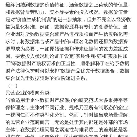
最终归结到数据的价值特征，涵盖数据之上荷载的价值量
和数据背后劳动力、资本等要素的投入状况。数据价值量
是对“价值生成机制说”的进一步抽象，但并不完全以经济收
益为量化标准。例如，数据资源具有专门的溯源价值。当
企业因对所购数据集合或产品进行质检而产生信度强化需
求时，将数据集合或产品中的非匿名化数据还原为数据资
源即成为必要，一如原始证据和传来证据间的效力差距成
因。要素投入状况则论证了设定“实质性规模”和“实质性加
工”等数据财产确权要求的正当性，顺带解释了在给予数据
财产法律保护时何以安排“数据产品优先于数据集合，数据
集合优先于数据资源”的位阶递进关系。
（二）
民营企业的横向分类
当前适用于企业数据财产权保护的研究范式大多秉持平等
保护理念，主张对不同行业、规模乃至所有制形态的企业
一视同仁而不作类型化分割。然而，针对被当成场景理解
的民营企业范畴而言，无论是处于其内部还是外部的市场
主体，在数据治理问题之紧迫性与难易度上的差别总是客
观存在。于外，如前所述，民企较国企在数字技术、数据