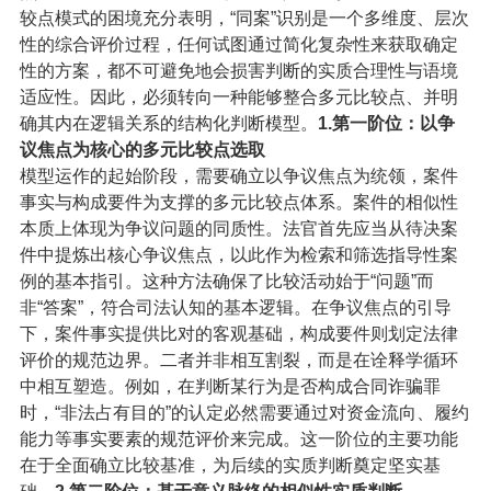
较点模式的困境充分表明，“同案”识别是一个多维度、层次
性的综合评价过程，任何试图通过简化复杂性来获取确定
性的方案，都不可避免地会损害判断的实质合理性与语境
适应性。因此，必须转向一种能够整合多元比较点、并明
确其内在逻辑关系的结构化判断模型。
1.第一阶位：以争
议焦点为核心的多元比较点选取
模型运作的起始阶段，需要确立以争议焦点为统领，案件
事实与构成要件为支撑的多元比较点体系。案件的相似性
本质上体现为争议问题的同质性。法官首先应当从待决案
件中提炼出核心争议焦点，以此作为检索和筛选指导性案
例的基本指引。这种方法确保了比较活动始于“问题”而
非“答案”，符合司法认知的基本逻辑。在争议焦点的引导
下，案件事实提供比对的客观基础，构成要件则划定法律
评价的规范边界。二者并非相互割裂，而是在诠释学循环
中相互塑造。例如，在判断某行为是否构成合同诈骗罪
时，“非法占有目的”的认定必然需要通过对资金流向、履约
能力等事实要素的规范评价来完成。这一阶位的主要功能
在于全面确立比较基准，为后续的实质判断奠定坚实基