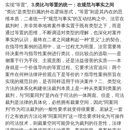
实现“等置”。
3.类比与等置的统一：在规范与事实之间
“类比”是类型归属的外在逻辑形式，“等置”则是其内在的思
维本质，二者统一于“规范与事实”的互动结构之中。法官在
裁判时，并非简单地将案件事实置于既有类型之下，而是
通过等置的思维，不断调适对类型的理解，也深化对案件
事实的认识，最终在二者之间建构起一种“意义”上的契合。
在指导性案例的适用中，这一过程尤为明显。法官需要将
待决案件与指导性案例进行类比，但比较点的选取——是
侧重于行为手段、主观意图，还是法益侵害的实质——本
身就是一个价值导向的等置过程。它要求法官追问：两个
案件在何种法律评价观点下是等价的？指导性案例所旨在
实现的规范目的，是否同样适用于待决案件？
二、类型化
方法的体系化构建
依法裁判本质上是一种从类案到类案的
裁判，与“同案同判”是内在于司法的一体两面。但是，司法
裁判是法律的具体化，必然拥有裁量空间，因此“同案同
判”作为司法裁判的一般性要求就变得很重要。若缺乏一套
行之有效的方法论将“同案同判”这一理念要求转化为可操作
的司法技术，则裁量空间可能异化为裁判的任意性，法律