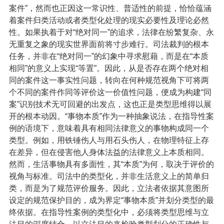
案件”，然而也正因这一常识性、普适性的前提，恰恰蕴涵
着案件归类活动或者类型化处理的现实必要性及理论必然
性。如果执着于对“绝对同一”的追求，法律在纷繁复杂、永
无重复之象的现实世界面前将寸步难行。司法裁判的根本
任务，并非在“绝对同一”的幻象中寻求慰藉，而是在“本质
相同”的意义上实现“等置”。因此，从是否存在两个绝对相
同的案件这一事实性问题，转向在何种规范视角下可将两
个不同的案件作同等评价这一价值性问题，便成为构建“同
案”识别技术无可回避的出发点，这也正是类型思维得以展
开的根本动因。“事物本质”作为一种抽象说法，在指导性案
例的语境下，意味着具有相同法律意义的事物构成同一个
类型。例如，用铁锤伤人与用石头伤人，在物理特征上存
在差异，但在侵害他人身体法益的法律意义上本质相同。
然而，生活事物具有多面性，其“本质”为何，取决于评价的
视角与标准。司法中的类型化，并非生活意义上的简单归
类，而是为了规范评价服务。因此，立法者依据其意图所
设定的规范保护目的，成为界定“事物本质”并划分类型的最
终依据。在指导性案例的类型化中，必须将类型思维与立