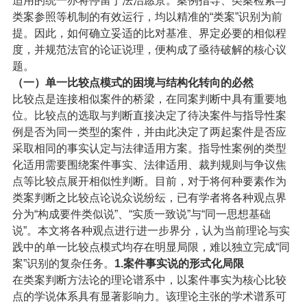
适用的统一亦将停留于法治愿景。案例指导、类案检索与
类案参照等机制的有效运行，均以精准的“类案”识别为前
提。因此，如何确立妥适的比对基准、界定必要的相似程
度，并规范法官的论证说理，便构成了亟待破解的核心议
题。
（一）
单一比较点模式的困境与结构化转向的必然
比较点是连接相似案件的桥梁，在同案判断中具有重要地
位。比较点的选取与判断直接决定了待决案件与指导性案
例是否为同一类型的案件，并由此决定了两起案件是否应
采取相同的事实认定与法律适用方案。指导性案例的类型
化适用需要围绕案件事实、法律适用、裁判规则与争议焦
点等比较点展开相似性判断。目前，对于将何种要素作为
类案判断之比较点论说众说纷纭，已有学者将各种观点界
分为“构成要件类似说”、“实质一致说”与“同一思想基础
说”。本文将各种观点进行进一步界分，认为当前理论与实
践中的单一比较点模式均存在明显局限，难以独立完成“同
案”识别的复杂任务。
1.案件事实说的形式化局限
在类案判断方法论的理论谱系中，以案件事实为核心比较
点的学说体系具有显著影响力。该理论主张的学术谱系可