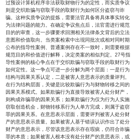
过预设计算机程序非法获取财物行为的定性，而实质争议
则是交织欺骗与窃取手段的取财行为如何区分盗窃与诈
骗。这种实质争议的提炼，需要法官具备将具体事实转化
为法律问题的能力。在确定争议焦点后，法官需进行规范
目的的审查，这一步骤要求回溯相关法律条文背后的立法
意图和价值取向。当类案检索中出现同批次或相对同时期
公布的指导性案例、普通案例存在不一致时，则需要根据
规范目的和价值进行解释，决定类案的相似判定。
27号指
导性案例的核心争点在于交织欺骗与窃取手段的取财行为
如何定性。这一争点可进一步分解为两个层面：一是行为
结构与因果关系认定，二是被害人意思表示的质量评判。
在行为结构层面，关键是比较欺骗行为与财物转移之间的
因果关系模式。如果欺骗行为直接导致被害人处分财产，
则构成诈骗罪的因果关系；如果欺骗行为仅为行为人实施
窃取创造机会，财物转移系行为人单方完成，则属于盗窃
罪的因果关系。在意思表示层面，需要评判被害人处分财
产的意思表示质量。如果被害人基于错误认识作出了处分
财产的意思表示，尽管该意思表示存在瑕疵，仍符合诈骗
罪的本质；如果被害人根本没有处分财产的意思表示，或