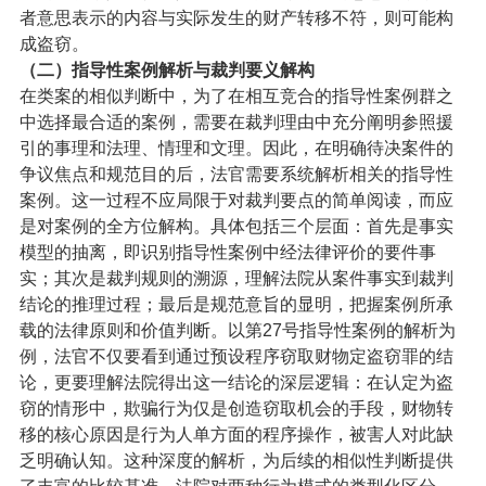
者意思表示的内容与实际发生的财产转移不符，则可能构
成盗窃。
（二）
指导性案例解析与裁判要义解构
在类案的相似判断中，为了在相互竞合的指导性案例群之
中选择最合适的案例，需要在裁判理由中充分阐明参照援
引的事理和法理、情理和文理。因此，在明确待决案件的
争议焦点和规范目的后，法官需要系统解析相关的指导性
案例。这一过程不应局限于对裁判要点的简单阅读，而应
是对案例的全方位解构。具体包括三个层面：首先是事实
模型的抽离，即识别指导性案例中经法律评价的要件事
实；其次是裁判规则的溯源，理解法院从案件事实到裁判
结论的推理过程；最后是规范意旨的显明，把握案例所承
载的法律原则和价值判断。
以第27号指导性案例的解析为
例，法官不仅要看到通过预设程序窃取财物定盗窃罪的结
论，更要理解法院得出这一结论的深层逻辑：在认定为盗
窃的情形中，欺骗行为仅是创造窃取机会的手段，财物转
移的核心原因是行为人单方面的程序操作，被害人对此缺
乏明确认知。这种深度的解析，为后续的相似性判断提供