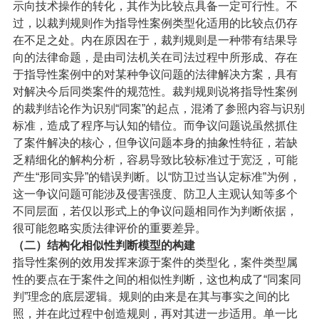
示向技术操作的转化，其作为比较点具备一定可行性。不
过，以裁判规则作为指导性案例类型化适用的比较点仍存
在不足之处。内在原因在于，裁判规则是一种带有结果导
向的法律命题，是由司法机关在司法过程中所形成、存在
于指导性案例中的对某种争议问题的法律解决方案，具有
对解决今后同类案件的规范性。裁判规则说将指导性案例
的裁判结论作为识别“同案”的起点，混淆了参照内容与识别
标准，造成了程序与认知的错位。而争议问题说虽然抓住
了案件解决的核心，但争议问题本身的抽象性特征，若缺
乏精细化的解构分析，容易导致比较标准过于宽泛，可能
产生“形同实异”的错误判断。以“防卫过当认定标准”为例，
这一争议问题可能涉及侵害强度、防卫人主观认知等多个
不同层面，若仅以形式上的争议问题相同作为判断依据，
很可能忽略实质法律评价的重要差异。
（二）
结构化相似性判断模型的构建
指导性案例的效用发挥来源于案件的类型化，案件类型属
性的要点在于案件之间的相似性判断，这也构成了“同案同
判”理念的底层逻辑。规则的由来是在其与事实之间的比
照，并在此过程中创造规则，再对其进一步适用。单一比