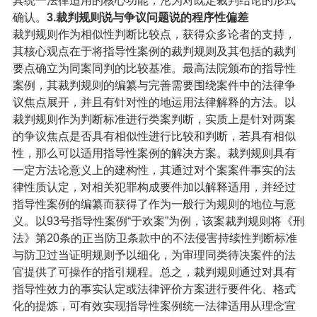
其统一法律适用的核心功能，沦为对既定裁判结论的形式
确认。
3.裁判规则说与争议问题说的程序性偏差
裁判规则作为相似性判断比较点，获得众多论者的支持，
其核心观点在于将指导性案例的裁判规则及其包括的裁判
要点确立为同案同判的比较基准。最高法院颁布的指导性
案例，其裁判规则的编纂与完善需要围绕案件中的法律争
议焦点展开，并且有针对性的地运用法律解释的方法。以
裁判规则作为判断标准进行类案判断，实质上是针对两案
的争议焦点是否具有相似性进行比较和判断，若具有相似
性，那么可以适用指导性案例的解决方案。裁判规则具有
一定方法论意义上的建构性，其通过对个案案件事实的法
律性质认定，对相关犯罪构成要件加以解释适用，并经过
指导性案例的编纂而获得了作为一般行为规则的地位与意
义。以93号指导性案例“于欢案”为例，该案裁判规则将《刑
法》第20条的正当防卫条款中的不法侵害持续性判断标准
与防卫过当证明规则予以细化，为审理同类待决案件的法
官提供了可操作的指引规程。总之，裁判规则通过对具有
指导性效力的事实认定或法律评价方案进行要件化、格式
化的提炼，可有效实现指导性案例统一法律适用从理念宣