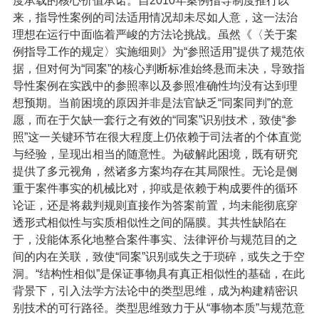
度承载的核心价值承诺。自2010年案例指导制度推行以
来，指导性案例的司法适用情况却未尽如人意，这一法治
理想在运行中面临着严峻的方法论挑战。虽然《〈关于案
例指导工作的规定〉实施细则》为“参照适用”提供了规范依
据，但对何为“同案”的核心判断标准始终悬而未决，导致指
导性案例在实践中的参照率以及参照准确性均没有达到理
想预期。当前困境的原因并非是法官缺乏“同案同判”的意
愿，而在于欠缺一套行之有效的“同案”识别技术，致使“参
照”这一关键环节在很大程度上仍依赖于司法者的个体直觉
与经验，呈现出相当的随意性。为破解此困境，既有研究
提供了多元视角，然诸多方案均存在其局限性。无论是侧
重于案件事实的机械比对，抑或是依赖于构成要件的循环
论证，还是将裁判规则直接作为答案前置，均未能彻底穿
透形式相似性与实质相似性之间的隔膜。其共性缺陷在
于，没能体系化地整合案件事实、法律评价与规范目的之
间的内在关联，致使“同案”识别或失之于琐碎，或失之于空
洞。“结构性相似”是保证事物具有真正相似性的基础，在此
背景下，引入法学方法论中的类型思维，成为构建精密识
别技术的可行路径。类型思维致力于从“事物本质”与规范意