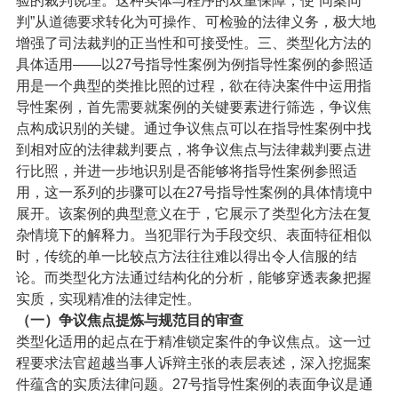
验的裁判说理。这种实体与程序的双重保障，使“同案同
判”从道德要求转化为可操作、可检验的法律义务，极大地
增强了司法裁判的正当性和可接受性。
三、类型化方法的
具体适用——以27号指导性案例为例
指导性案例的参照适
用是一个典型的类推比照的过程，欲在待决案件中运用指
导性案例，首先需要就案例的关键要素进行筛选，争议焦
点构成识别的关键。通过争议焦点可以在指导性案例中找
到相对应的法律裁判要点，将争议焦点与法律裁判要点进
行比照，并进一步地识别是否能够将指导性案例参照适
用，这一系列的步骤可以在27号指导性案例的具体情境中
展开。该案例的典型意义在于，它展示了类型化方法在复
杂情境下的解释力。当犯罪行为手段交织、表面特征相似
时，传统的单一比较点方法往往难以得出令人信服的结
论。而类型化方法通过结构化的分析，能够穿透表象把握
实质，实现精准的法律定性。
（一）
争议焦点提炼与规范目的审查
类型化适用的起点在于精准锁定案件的争议焦点。这一过
程要求法官超越当事人诉辩主张的表层表述，深入挖掘案
件蕴含的实质法律问题。27号指导性案例的表面争议是通