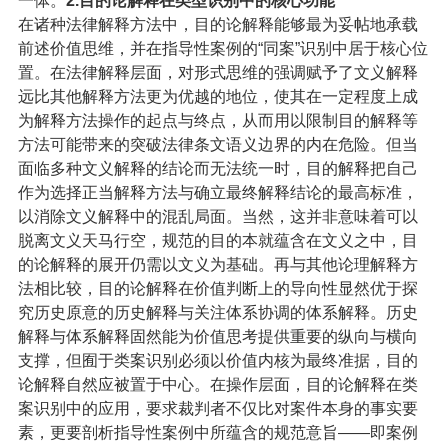
一体。
2.目的论解释在类型识别中的核心功能
在诸种法律解释方法中，目的论解释能够最为妥帖地承载
前述价值思维，并在指导性案例的“同案”识别中居于核心位
置。在法律解释层面，对形式思维的强调赋予了文义解释
远比其他解释方法更为优越的地位，使其在一定程度上成
为解释方法操作的起点与终点，从而用以限制目的解释等
方法可能带来的突破法律条文语义边界的内在危险。但当
面临多种文义解释的结论而无法统一时，目的解释把自己
作为选择正当解释方法与确立最终解释结论的最高标准，
以消除文义解释中的混乱局面。当然，这并非意味着可以
脱离文义天马行空，规范的目的本就蕴含在文义之中，目
的论解释的展开仍需以文义为基础。再与其他论理解释方
法相比较，目的论解释在价值判断上的导向性显然优于探
究历史原意的历史解释与关注体系协调的体系解释。历史
解释与体系解释固然能为价值思考提供重要的纵向与横向
支撑，但囿于类案识别必须以价值内核为最终准据，目的
论解释自然应被置于中心。
在操作层面，目的论解释在类
案识别中的应用，要求裁判者不仅比对案件本身的事实要
素，更要剖析指导性案例中所蕴含的规范意旨——即案例