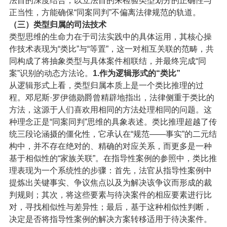
法目的深度结合，以立法目的来检验类型划分的正确性与
正当性，方能确保“同案同判”不偏离法律规范的轨道。
（三）
类型归属的司法技术
类型思维的生命力在于司法实践中的具体运用，其核心操
作技术表现为“类比”与“等置”，这一对相互关联的范畴，共
同构成了将抽象类型与具体案件相联结，并最终完成“同
案”识别的动态方法论。
1.作为逻辑形式的“类比”
从逻辑形式上看，类型归属本质上是一个类比推理的过
程。邓尼斯·罗伊德勋爵曾精辟地指出，法律侧重于类比的
方法，这源于人们喜欢用相同的方法处理相同的问题。这
种理念正是“同案同判”思维的具象表述。类比推理超越了传
统三段论涵摄的僵化性，它承认在“规范——事实”的二元结
构中，并不存在绝对的、精确的对应关系，而更多是一种
基于相似性的“家族关联”。在指导性案例的参照中，类比推
理表现为一个系统性的步骤：首先，法官从指导性案例中
提炼出关键事实、争议焦点以及为解决该争议而形成的裁
判规则；其次，将这些要素与待决案件的相应要素进行比
对，寻找相似性与差异性；最后，基于这种相似性判断，
决定是否将指导性案例的解决方案转移适用于待决案件。