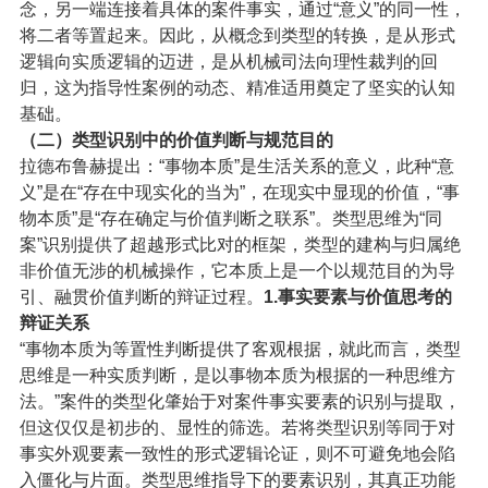
念，另一端连接着具体的案件事实，通过“意义”的同一性，
将二者等置起来。因此，从概念到类型的转换，是从形式
逻辑向实质逻辑的迈进，是从机械司法向理性裁判的回
归，这为指导性案例的动态、精准适用奠定了坚实的认知
基础。
（二）
类型识别中的价值判断与规范目的
拉德布鲁赫提出：“事物本质”是生活关系的意义，此种“意
义”是在“存在中现实化的当为”，在现实中显现的价值，“事
物本质”是“存在确定与价值判断之联系”。类型思维为“同
案”识别提供了超越形式比对的框架，类型的建构与归属绝
非价值无涉的机械操作，它本质上是一个以规范目的为导
引、融贯价值判断的辩证过程。
1.事实要素与价值思考的
辩证关系
“事物本质为等置性判断提供了客观根据，就此而言，类型
思维是一种实质判断，是以事物本质为根据的一种思维方
法。”案件的类型化肇始于对案件事实要素的识别与提取，
但这仅仅是初步的、显性的筛选。若将类型识别等同于对
事实外观要素一致性的形式逻辑论证，则不可避免地会陷
入僵化与片面。类型思维指导下的要素识别，其真正功能