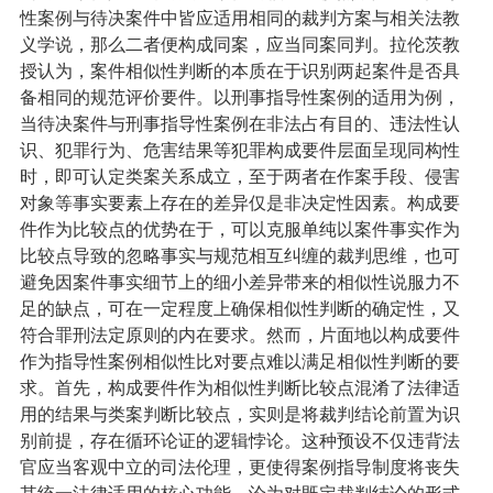
性案例与待决案件中皆应适用相同的裁判方案与相关法教
义学说，那么二者便构成同案，应当同案同判。拉伦茨教
授认为，案件相似性判断的本质在于识别两起案件是否具
备相同的规范评价要件。以刑事指导性案例的适用为例，
当待决案件与刑事指导性案例在非法占有目的、违法性认
识、犯罪行为、危害结果等犯罪构成要件层面呈现同构性
时，即可认定类案关系成立，至于两者在作案手段、侵害
对象等事实要素上存在的差异仅是非决定性因素。构成要
件作为比较点的优势在于，可以克服单纯以案件事实作为
比较点导致的忽略事实与规范相互纠缠的裁判思维，也可
避免因案件事实细节上的细小差异带来的相似性说服力不
足的缺点，可在一定程度上确保相似性判断的确定性，又
符合罪刑法定原则的内在要求。然而，片面地以构成要件
作为指导性案例相似性比对要点难以满足相似性判断的要
求。首先，构成要件作为相似性判断比较点混淆了法律适
用的结果与类案判断比较点，实则是将裁判结论前置为识
别前提，存在循环论证的逻辑悖论。这种预设不仅违背法
官应当客观中立的司法伦理，更使得案例指导制度将丧失