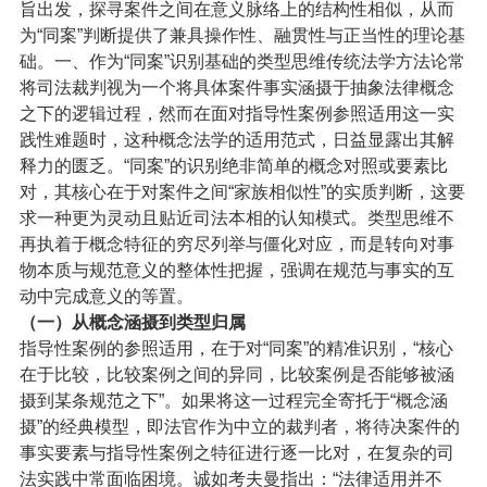
旨出发，探寻案件之间在意义脉络上的结构性相似，从而
为“同案”判断提供了兼具操作性、融贯性与正当性的理论基
础。
一、作为“同案”识别基础的类型思维
传统法学方法论常
将司法裁判视为一个将具体案件事实涵摄于抽象法律概念
之下的逻辑过程，然而在面对指导性案例参照适用这一实
践性难题时，这种概念法学的适用范式，日益显露出其解
释力的匮乏。“同案”的识别绝非简单的概念对照或要素比
对，其核心在于对案件之间“家族相似性”的实质判断，这要
求一种更为灵动且贴近司法本相的认知模式。类型思维不
再执着于概念特征的穷尽列举与僵化对应，而是转向对事
物本质与规范意义的整体性把握，强调在规范与事实的互
动中完成意义的等置。
（一）
从概念涵摄到类型归属
指导性案例的参照适用，在于对“同案”的精准识别，“核心
在于比较，比较案例之间的异同，比较案例是否能够被涵
摄到某条规范之下”。如果将这一过程完全寄托于“概念涵
摄”的经典模型，即法官作为中立的裁判者，将待决案件的
事实要素与指导性案例之特征进行逐一比对，在复杂的司
法实践中常面临困境。诚如考夫曼指出：“法律适用并不