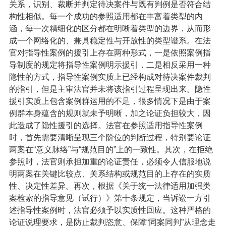
关系，识别、裁断并判定待决案件与既有判例是否符合结
构性相似。每一个成功的参照适用都在丰富着类型的内
涵，每一次精细化的区分都在明晰着类型的边界，从而形
成一个网络化的、兼具稳定性与开放性的类型谱系。在法
官对指导性案例的援引上存在两种形式，一是依照案例指
导制度的规定将指导性案例明示援引，二是相反采用一种
隐性的方式，指导性案例实质上已经构成对待决案件裁判
的指引，但是主审法官并未将该指引过程呈现出来。隐性
援引实质上包含案例群运用的不足，很多情况下是由于案
例群本身蕴含的规则就未予明晰，加之论证负担较大，因
此造成了隐性援引的选择。法官在参照适用指导性案例
时，首先需要清晰呈现三个阶位的判断过程，特别要论证
两案在“意义脉络”与“规范目的”上的一致性。其次，在拒绝
参照时，法官则承担加重的论证责任，必须令人信服地说
明两案在关键比较点、关系结构或规范目的上存在的实质
性、决定性差异。再次，根据《关于统一法律适用加强类
案检索的指导意见（试行）》第十条规定，当诉讼一方引
述指导性案例时，法官必须予以实质性回应。这种严格的
论证说理要求，是防止裁判恣意、保障“同案同判”从理念走