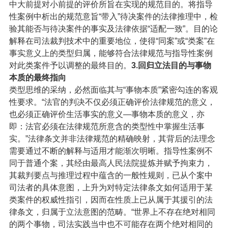
中大前提对小前提的评价所旨在实现的规范目的。将指导
性案例中析出的规范意旨“带入”待决案件的法律推理中，检
验其能否与待决案件的事实及法律依据“适配一致”。目的论
解释在司法裁判技术中的重要地位，使得“同案”或“类案”在
事实意义上的类型归属，能够符合法律规范与指导性案例
对此类案件予以调整的最终目的。
3.回归立法目的与事物
本质的最终指向
类型思维的采纳，必然面临其与“事物本质”紧密勾连的客观
性要求。“法官的判决不仅必须正确评价法律规范的意义，
也必须正确评价生活事实的意义—事物本质的意义，亦
即：法官必须在法律规范所意含的类型性中掌握生活事
实。”法律条文并非法律规范的精确映射，其背后的法理念
需要通过不断的解释与适用才能渐次明晰。指导性案例不
同于普通个案，其经由最高人民法院提炼并赋予拘束力，
其裁判要点与推理过程中蕴含的一般性规则，已从个案中
司法者的具体意图，上升为对特定法律条文如何适用于某
类案件的权威性指引，因而在性质上已从属于其援引的法
律条文，归属于立法意图的范畴。
“世界上不存在绝对相同
的两个事物，司法实践当中也不可能存在两个绝对相同的