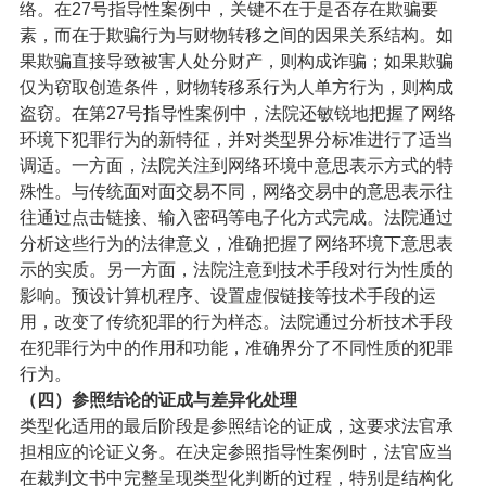
络。在27号指导性案例中，关键不在于是否存在欺骗要
素，而在于欺骗行为与财物转移之间的因果关系结构。如
果欺骗直接导致被害人处分财产，则构成诈骗；如果欺骗
仅为窃取创造条件，财物转移系行为人单方行为，则构成
盗窃。
在第27号指导性案例中，法院还敏锐地把握了网络
环境下犯罪行为的新特征，并对类型界分标准进行了适当
调适。一方面，法院关注到网络环境中意思表示方式的特
殊性。与传统面对面交易不同，网络交易中的意思表示往
往通过点击链接、输入密码等电子化方式完成。法院通过
分析这些行为的法律意义，准确把握了网络环境下意思表
示的实质。另一方面，法院注意到技术手段对行为性质的
影响。预设计算机程序、设置虚假链接等技术手段的运
用，改变了传统犯罪的行为样态。法院通过分析技术手段
在犯罪行为中的作用和功能，准确界分了不同性质的犯罪
行为。
（四）
参照结论的证成与差异化处理
类型化适用的最后阶段是参照结论的证成，这要求法官承
担相应的论证义务。在决定参照指导性案例时，法官应当
在裁判文书中完整呈现类型化判断的过程，特别是结构化