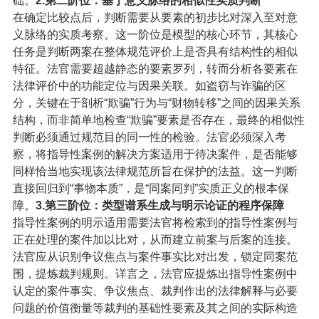
础。
2.第二阶位：基于意义脉络的相似性实质判断
在确定比较点后，判断需要从要素的初步比对深入至对意
义脉络的实质考察。这一阶位是模型的核心环节，其核心
任务是判断两案在整体规范评价上是否具有结构性的相似
特征。法官需要超越静态的要素罗列，转而分析各要素在
法律评价中的功能定位与因果关联。如盗窃与诈骗的区
分，关键在于剖析“欺骗”行为与“财物转移”之间的因果关系
结构，而非简单地检查“欺骗”要素是否存在，最终的相似性
判断必须通过规范目的同一性的检验。法官必须深入考
察，将指导性案例的解决方案适用于待决案件，是否能够
同样恰当地实现该法律规范所旨在保护的法益。这一判断
直接回归到“事物本质”，是“同案同判”实质正义的根本保
障。
3.第三阶位：类型谱系生成与明示论证的程序保障
指导性案例的明示适用需要法官将检索到的指导性案例与
正在处理的案件加以比对，从而建立前案与后案的连接。
法官应从识别争议焦点与案件事实比对出发，锁定同案范
围，提炼裁判规则。详言之，法官应提炼出指导性案例中
认定的案件事实、争议焦点、裁判作出的法律解释与必要
问题的价值衡量等裁判的基础性要素及其之间的实际构造