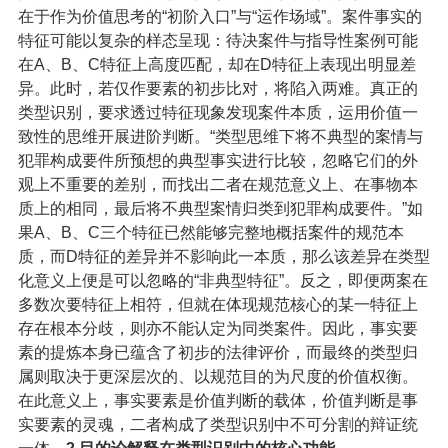
在于作为价值思考的“初阶入口”与“运作场域”。案件事实的
特征可能以复杂的样态呈现：待决案件与指导性案例可能
在A、B、C特征上高度匹配，却在D特征上表现出明显差
异。此时，若仅作要素的初步比对，将陷入两难。真正的
类型识别，要求透过特征现象发现案件本质，运用价值一
致性的思维开展进阶判断。“类型思维下将不典型的案情与
犯罪构成要件所预想的典型事实进行比较，忽略它们的外
观上不重要的差别，而找出二者在规范意义上、在事物本
质上的相同，最后将不典型案情归类到犯罪构成要件。”如
果A、B、C三个特征已然能够完整地概括案件的规范本
质，而D特征的差异并不影响此一本质，那么该差异在类型
化意义上便是可以忽略的“非典型特征”。反之，即便两案在
多数次要特征上相符，但就在体现规范核心的某一特征上
存在根本分歧，则亦不能认定为同类案件。因此，事实要
素的提炼本身已蕴含了初步的法律评价，而最终的类型归
属则取决于更深层次的、以规范目的为尺度的价值权衡。
在此意义上，事实要素是价值判断的载体，价值判断是事
实要素的灵魂，二者构成了类型识别中不可分割的辩证统