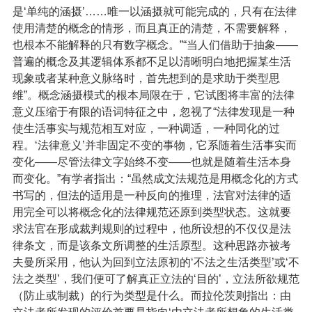
是‘单纯的涵摄’……唯一以涵摄就可能完成的，只有在法律
使用清楚的概念的情形，而且真正的清楚，不需要解释，
也根本不能解释的只有数字概念。”
“当人们借助于抽象——
普遍的概念及其逻辑体系都不足以清晰明白地把握某生活
现象或者某种意义脉络时，首先想到的是求助于类型思
维”。概念涵摄模式的根本局限在于，它试图将丰富的法律
意义压缩于有限的语词特征之中，忽视了“法律发现是一种
使生活事实与规范相互对应，一种调适，一种同化的过
程。‘法律意义’并非固定不变的事物，它系随着生活事实而
变化——尽管法律文字始终不变——也就是随着生活本身
而变化。”有学者指出：“虽然成文法规范是用概念化的方式
书写的，但法的适用是一种反向的推理，法官对法律的适
用完全可以将概念化的法律规范还原到类型状态。这就要
求法官在形成裁判规则的过程中，他所设想的不仅仅是法
律条文，而是该条文所调整的生活原型。这种思路亦被考
夫曼所采用，他认为回到立法原初的‘不法之生活类型’或‘不
法之类型’，我们便可了解真正立法的‘目的’，立法所欲规范
（防止或制裁）的行为类型是什么。而拉伦茨则指出：由