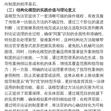
向制度的程序基石。
（三）
结构化模型的实践价值与理论意义
该模型为法官提供了一套清晰可循的操作规程，有效克服
了传统单一比较点方法的不确定性。通过三个阶位的递进
判断，法官能够系统性地完成从比较点选取到实质判断再
到论证说理的全过程，确保“同案”识别的全面性和准确性。
特别是在处理新型、疑难案件时，这种结构化方法能够帮
助法官穿透形式差异把握实质相似，避免陷入机械司法的
困境。
同时，结构化模型的普遍适用将显著提升案例指导
制度的运行效能。一方面，通过类型谱系的动态生成，指
导性案例得以形成有机的体系，增强其覆盖范围和指导能
力；另一方面，明确的论证说理要求强化了指导性案例的
参照刚性，防止其被虚置或误用。这将从根本上推动案例
指导制度从“有”到“优”的转型升级，更好地发挥其统一法律
适用的制度功能。最后，该模型通过方法论的完善为司法
公正提供了双重保障。在实体层面，通过规范目的统摄下
的实质判断，确保相似案件得到相似处理；在程序层面，
通过明示论证的制度要求，将法官的内心确信转化为可检