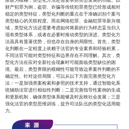
限较为模糊，类型化方法还需要承担类型发展的功能。以
财产犯罪为例，盗窃、诈骗等传统犯罪类型已经形成相对
稳定的类型特征，类型化判断的重点在于准确识别个案与
类型核心的关联程度。而在网络犯罪、金融犯罪等新兴领
域，类型化方法还需要考虑如何将新的行为样态妥当归入
现有类型体系，或者在必要时推动类型的演进。
类型化方
法虽具有显著优势，但也存在自身的局限性。首先，类型
化判断在一定程度上依赖于法官的专业素养和经验积累，
不同法官可能对类型特征和边界存在不同理解。其次，类
型化方法在应对全新社会现象时可能面临类型缺位的困
境。最后，类型界限的模糊性可能导致边界案件判断的不
确定性。针对这些局限，可以从以下方面完善类型化方
法：一是加强类案检索和参照的技术支持，通过智能化系
统辅助法官进行相似性判断；二是完善指导性案例的生成
和更新机制，确保类型体系能够及时反映社会发展；三是
强化法官的类型思维训练，提升司法队伍的类型化适用能
力。