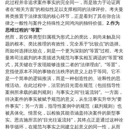
此过程并非追求案件事实的完全同一，而是致力于论证两
者在“相关方面”的相似性足以支撑相同的法律评价。考夫曼
将类推置于法律发现的核心环节，正是看到了其在弥合法
律之一般性与案件之特殊性之间鸿沟的独特价值。
2.作为
思维过程的“等置”
然而，若仅将类型归属视为形式上的类比，则尚未触及问
题的根本。类比推理的有效性，完全系于“比较点”的选择。
而如何选择比较点，则是一个更为深刻的“等置”过程。考夫
曼将司法裁判的本质描述为规范与事实相互调适的“等置”模
式，其关键在于发现能够连接二者的“法律理由”。“等置”，
意指使原本不同的事物在法秩序的意义上趋于等同。它不
是一个简单的逻辑推演，而是一种创造性的、诠释性的思
维活动。在此过程中，法官的目光需在规范（包括指导性
案例所承载的裁判规则）与事实之间“往返流转”。一方面，
待决案件的事实被赋予规范的意义，从生活事实升华为“要
件事实”；另一方面，指导性案例中的规范（裁判规则）也
被具体化、情景化，以检验其能否涵盖待决案件的新型事
实。恩吉施所言的“目光往返流转”，其终点正是通过这种诠
释学循环，在规范与事实之间建立起意义的同一性，从而