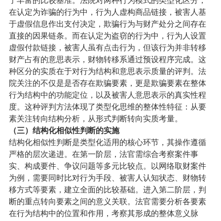
了丰富的比较基准。法院对两种行为模式的类型化区分，
在认定为诈骗的行为中，行为人虚构商品链接，被害人基
于虚假信息作出支付决定，欺骗行为与财产处分之间存在
直接的因果链条。而在认定为盗窃的行为中，行为人设置
虚假付款链接，被害人虽有点击行为，但该行为并非转移
财产占有的意思表示，财物转移系通过预设程序完成。这
种区分的实质在于对行为结构和意思表示质量的评判。法
院关注的不仅是是否存在欺骗要素，更是欺骗要素在整体
行为结构中的功能定位，以及被害人意思表示的真实性程
度。这种评判方法体现了类型化思维的整体性特征：从要
素关注转向结构分析，从形式判断转向实质考量。
（三）
结构化相似性判断的实施
结构化相似性判断是类型化适用的核心环节，其操作遵循
严格的层次递进。在第一阶层，法官需综合考察案件事
实、构成要件、争议问题等多元比较点。以网络取财案件
为例，需要同时比对行为手段、被害人认知状态、财物转
移方式等要素，建立全面的比较基础。进入第二阶层，判
断的重点转向要素之间的意义关联。法官需要分析各要素
在行为结构中的位置和作用，考察其形成的整体意义脉