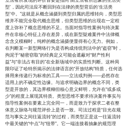
立法者所发现的评价首要是指向‘由立法者所想象的生活类
型’，因此司法应不断回到在法律的类型背后的‘生活类
型’中。”这就是从概念涵摄到类型归属的思维转向，类型思
维并不能完全取代概念思维，但类型思维的出现在一定程
度上弥补了概念思维的不足。当面对指导性案例与待决案
件在非核心特征上存在差异，或在新型疑难案件中法律概
念含义模糊时，纯粹的概念涵摄便显得有心无力。例如，
在判断某一新型网络行为是否构成传统刑法中的“盗窃”时，
拘泥于“秘密窃取”的经典定义可能会遮蔽对“财产性利
益”与“非法占有目的”在全新场域中的实质性判断。
这种局
限印证了哈特所揭示的法律语言的“开放结构”特质，任何选
择用来传递行为标准的工具——立法或判例——必然存在
适用上的不确定性边缘。与追求明确边界的概念不同，类
型是开放的，其边界模糊但核心意义鲜明，允许在“或多或
少”的程度上展现其特质。类型思维不要求待决案件事实与
指导性案例在要素上完全同一，而是致力于探求二者在整
体意义脉络与规范评价上是否一致。司法过程是“目光在规
范与事实之间往返流转”的过程，而类型正是这一往返流转
中最关键的“中点”与“纽带”。它一端连接着抽象的规范理