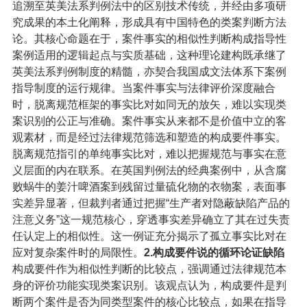
追溯至英美法系判例法中的区别技术传统，并经由多项研
究成果的本土化阐释，形成具有中国特色的类案判断方法
论。其核心命题在于，案件事实的相似性判断构成指导性
案例适用的逻辑起点与实质基础，这种理论建构既承继了
英美法系判例制度的精髓，亦契合我国成文法体系下案例
指导制度的运行规律。当案件事实与法律评价深度融合
时，脱离规范框架的事实比对如同无的放矢，难以实现类
案识别的公正与准确。案件事实从来都不是价值中立的客
观素材，而是经过法律规范筛选和塑造的构成要件事实。
脱离规范指引的单纯事实比对，难以把握规范与事实在意
义层面的内在联系。在英国判例法的经典案例中，从含腐
败蜗牛的姜汁啤酒案到残留过量硫化物的衣物案，表面事
实差异显著，但裁判者通过把握“生产者对隐蔽缺陷产品的
注意义务”这一规范核心，穿透事实差异确立了其在过失责
任认定上的相似性。这一例证充分揭示了孤立事实比对在
应对复杂案件时的局限性。
2.构成要件说的循环论证缺陷
构成要件作为相似性判断的比较点，强调通过法律规范本
身的评价功能实现类案识别。该观点认为，构成要件是判
断两个案件是否为同类型案件的核心比较点，如果在指导