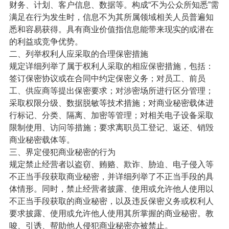
财务、计划、客户信息、数据等。构成“不为公众所知悉”需
满足在行为发生时，信息不为其所属领域相关人员普遍知
悉和容易获得。具有商业价值指信息能带来现实的或潜在
的利益或竞争优势。
二、列举权利人应采取的合理保密措施
规定详细列举了属于权利人采取的相应保密措施，包括：
签订保密协议或在合同中约定保密义务；对员工、前员
工、供应商等提出保密要求；对涉密场所进行区分管理；
采取权限分级、数据脱敏等技术措施；对商业秘密载体进
行标记、分类、隔离、加密等管理；对相关电子设备采取
限制使用、访问等措施；要求离职员工登记、返还、销毁
商业秘密载体等。
三、界定侵犯商业秘密的行为
规定禁止经营者以盗窃、贿赂、欺诈、胁迫、电子侵入等
不正当手段获取商业秘密，并详细列举了不正当手段的具
体情形。同时，禁止经营者披露、使用或允许他人使用以
不正当手段获取的商业秘密，以及违反保密义务或权利人
要求披露、使用或允许他人使用其所掌握的商业秘密。教
唆、引诱、帮助他人侵犯商业秘密亦被禁止。