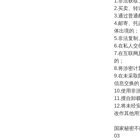
1.非法获
2.买卖、
3.通过普
4.邮寄、
体出境的；
5.非法复
6.在私人
7.在互联
的；
8.将涉密
9.在未采
信息交换的
10.使用
11.擅自
12.将未
改作其他用
国家秘密不
03