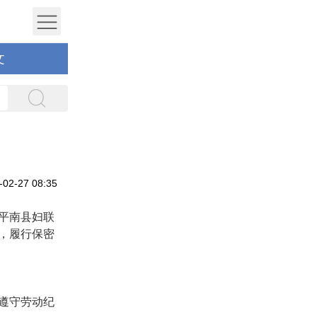
文
2-27 08:35
平南县妇联
，履行保密
遵守劳动纪