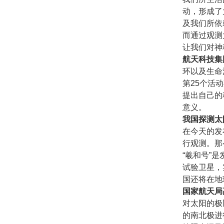
动，形成了
及我们所依
而通过观测
让我们对神
航天科技集
环以及生命
第25个活
提出自己的
意义。
我国探测太
在今天的发
行观测。那
“羲和号”
试验卫星，
国还将在地
国家航天局
对太阳的极
的南北极进