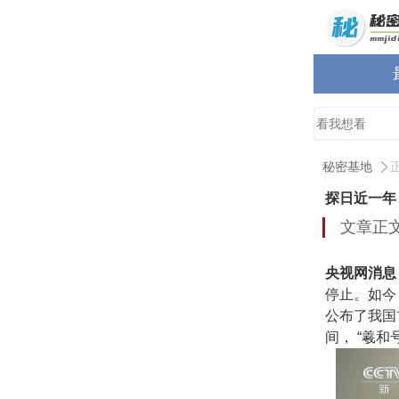
秘密基地
探日近一年
文章正
央视网消息
停止。如今
公布了我国
间， “羲