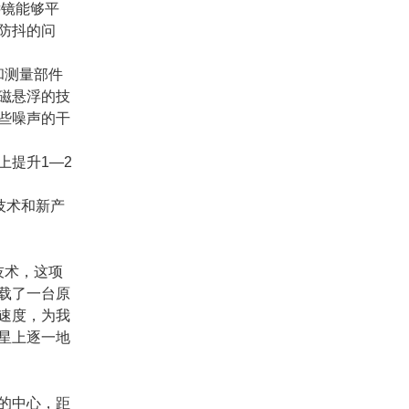
远镜能够平
防抖的问
和测量部件
磁悬浮的技
些噪声的干
上提升1—2
技术和新产
技术，这项
载了一台原
速度，为我
星上逐一地
的中心，距