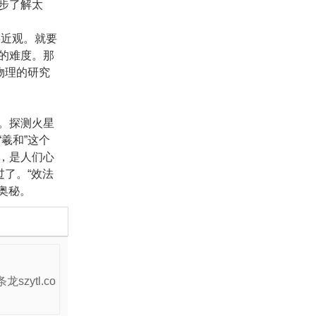
步了解太
要近观。就要
的难度。那
物理的研究
。探测火星
羲和”这个
，是人们心
了。“效法
奥秘。
szytl.co