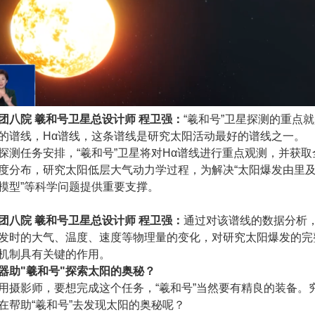
团八院 羲和号卫星总设计师 程卫强：
“
羲和号”卫星探测的重点
的谱线，H
α
谱线，这条谱线是研究太阳活动最好的谱线之一。
探测任务安排，“羲和号”卫星将对Hα谱线进行重点观测，并获取
度分布，研究太阳低层大气动力学过程，为解决“太阳爆发由里
模型”等科学问题提供重要支撑。
团八院 羲和号卫星总设计师 程卫强：
通过对该谱线的数据分析
发时的大气、温度、速度等物理量的变化，对研究太阳爆发的完
机制具有关键的作用。
器助"羲和号"探索太阳的奥秘？
用摄影师，要想完成这个任务，“羲和号”当然要有精良的装备。
在帮助“羲和号”去发现太阳的奥秘呢？