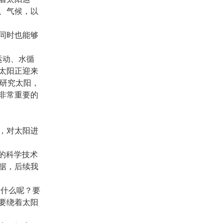
、气候，以
同时也能够
运动、水循
太阳正迎来
和研究太阳，
非常重要的
，对太阳进
的科学技术
据，后续我
做什么呢？要
要绕着太阳