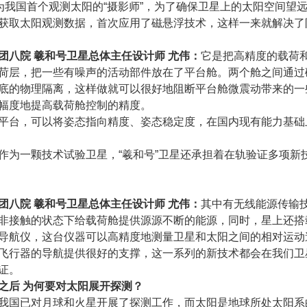
作为我国首个观测太阳的“摄影师”，为了确保卫星上的太阳空间望
获取太阳观测数据，首次应用了磁悬浮技术，这样一来就解决了
团八院 羲和号卫星总体主任设计师 尤伟：
它是把高精度的载荷
荷层，把一些有噪声的活动部件放在了平台舱。两个舱之间通过
底的物理隔离，这样做就可以很好地阻断平台舱微震动带来的一
幅度地提高载荷舱控制的精度。
平台，可以将姿态指向精度、姿态稳定度，在国内现有能力基础
作为一颗技术试验卫星，“羲和号”卫星还承担着在轨验证多项新
团八院 羲和号卫星总体主任设计师 尤伟：
其中有无线能源传输
非接触的状态下给载荷舱提供源源不断的能源，同时，星上还搭
导航仪，这台仪器可以高精度地测量卫星和太阳之间的相对运动
飞行器的导航提供很好的支撑，这一系列的新技术都会在我们卫
证。
之后 为何要对太阳展开探测？
我国已对月球和火星开展了探测工作，而太阳是地球所处太阳系