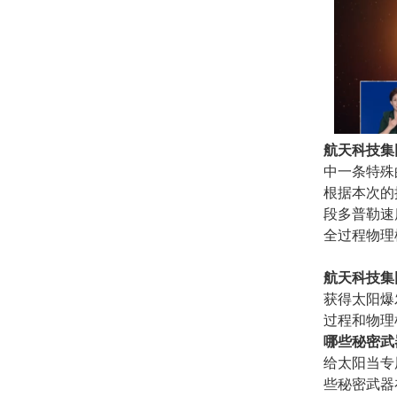
航天科技集
中一条特殊
根据本次的
段多普勒速
全过程物理
航天科技集
获得太阳爆
过程和物理
哪些秘密武
给太阳当专
些秘密武器