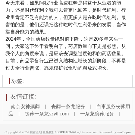
今天来看，如果问我行业高速狂奔是得益于从业者的能
力，还是时代红利？我可以肯定地回答，是时代红利。行
业里肯定不乏有能力的人，但更多人是在吃时代红利。最
害怕的是，他们还误把这种吃时代红利带来的发展，当作
靠自身能力的结果。
2024年，全国药店数量绝对值下降，这是20多年来头一
回，大家这下终于看明白了，药店数量向下走是必然。从
我个人的角度来说，是应该去调整过度饱和的药店数量。
目前，药品零售行业已进入结构性增长的新阶段，不再是
过去全行业普涨、靠规模扩张驱动的粗放式增长。
标签:
友情链接:
南京安神殡葬
|
丧葬一条龙服务
|
白事服务丧葬用
品
|
丧葬一条龙szytl.com
|
一条龙殡葬服务
|
Copyright © 2024 秘密基地 直接拨打
4008341834
All rights reserved. Powered by
cmsSuper