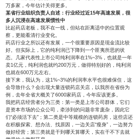
万多家，今年估计关得更多。
某省行业组织负责人自述：行业经过近15年高速发展，很
多人沉浸在高速发展惯性中
比起药店老板，我不在一线，但站在距离适中的位置观
察，更能看清行业变化。
药店行业之所以还有发展，一个很重要原因是现金流比较
好。但实际上，它的纯利润已下降到一个匪夷所思的状
态。几家代表性上市公司纯利润率在1%~3%，也就是一年
卖1亿元，纯利润也就约200万元，做得特别好的，纯利润
也就在600万元左右。
接下来，我认为，这1%~3%的利润率水平也很难保住，这
会导致什么？会出现大量连锁药店关店，以我所在省份为
例，去年全省大概关了6000家药店，今年应该更多。
我把药店经营者分为三类：第一类是上市公司群体，它们
是资本市场的公众公司，牵涉到的问题非常庞杂，因此它
们“必须活下去”；第二类是中等规模的连锁药房，这些店还
在积极探索、想办法、找原因，一边关店“瘦身”，一边努力
做好经营；第三类就是干到哪天算哪天，实在干不下去就