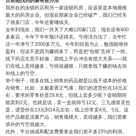
目前能找到的最有效办法
我所在的连锁药店和另一家连锁药房，应该算是本地规模
最大的药房企业。但现在那家企业已经破产，我们已经关
了很多门店，今年还要继续关。
去年到现在，我们一共关了大概120家门店，现在还有600
多家店，今年下半年预计还得关。亏得没办法了，去年忙
活一年净亏了2000多万元。今年到目前为止，勉强能维持
盈利，但这不是因为赚得多了，而是把“包袱”丢掉了一些。
线下药店生意不好做，跟线上平台冲击有很大关系——我
们在线上卖得越多，亏得就越狠，只能拿线下赚的钱去弥
补线上的亏空。
举个例子，很多在线上销售的药品都是以低于成本的价格
在销售。比如，太极藿香正气液，我们的进货价在14元左
右，要求的零售价是29.8元，但线上卖多少呢？促销期间
能卖到2元。也就是说，卖一盒就得亏12元。三九感冒灵也
是，进货价在13元到14元左右，线上经常卖4元、5元。这
些产品都是流量产品，销售规模大，卖得越多，我们需要
填补的亏空就越大。
此外，平台抽成和配送费要拿走我们差不多15%的利润。