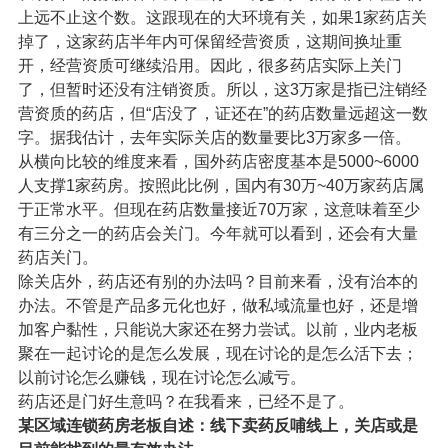
上远不止这个数。这跟现在的大环境有关，如果1家药店关
掉了，这家药店半年内可保留经营资质，这期间换址重
开，经营资质可继续沿用。因此，很多药店实际上关门
了，但暂时还没有注销资质。所以，这3万家是指已注销经
营资质的药店，但“店没了，证还在”的药店数量远超这一数
字。据我估计，去年实际关店的数量要比3万家多一倍。
从横向比较的维度来看，国外药店密度基本是5000~6000
人支撑1家药房。按照此比例，国内有30万~40万家药店属
于正常水平。但现在药店数量接近70万家，这意味着至少
有三分之一的药店会关门。今年就可以看到，还会有大量
药店关门。
除关店外，药店还有别的办法吗？目前来看，没有治本的
办法。不管是产品多元化也好，做私域流量也好，还是增
加客户黏性，只能说大家还在努力尝试。以前，业内老板
聚在一起讨论的是怎么发展，现在讨论的是怎么活下去；
以前讨论怎么赚钱，现在讨论怎么减亏。
药店还是门好生意吗？在我看来，已经不是了。
某区域连锁药房老板自述：线下卖药反哺线上，关店或是