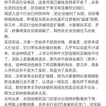
对于药店行业来说，这条河道已被改造得差不多了，从有
生意到没生意，区别就在于有没有流量经过我们。
我进入这个行业已经快30年，把企业做到了头部。但你看
财报就知道，即便是头部企业也逃不过席卷的“减速”浪潮。
前几年，药店行业的关键词是扩规模，大家都在买店、开
店，好像谁落在后面就输了。我所在企业也做过几次收
购。
实话实说，大家一开始并不想拼价格、拼速度，但资本进
入行业后，它们带头高价疯狂收购，几乎可以说是不计成
本。在这种情况下，上市公司和中大型连锁药店都坐不住
了。实际上是被裹挟进去，因为你不收就会被它（资本）
收走。这种情况也催生了药店数量的泡沫。那几年，很多
人开药店并不是为了卖药，而是为了卖药店。
现在，没有谁再去刻意扩规模，因为大家都明白靠规模取
胜这条路已走不通了。认清这一现实后，最先停下来的是
买店。那些资本主导的连锁药房现在想卖店也卖不出去，
因为之前的收购成本太高。
去年以来，全国连锁药店门店首次出现绝对数量的下滑。
从明面上的数据看，去年全行业3万多家药店关门，但实际