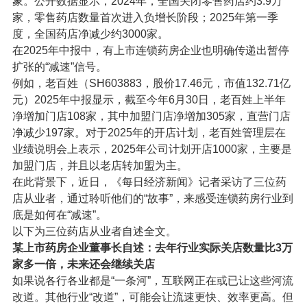
象。公开数据显示，2024年，全国关闭零售药店约3.9万
家，零售药店数量首次进入负增长阶段；2025年第一季
度，全国药店净减少约3000家。
在2025年中报中，有上市连锁药房企业也明确传递出暂停
扩张的“减速”信号。
例如，老百姓（SH603883，股价17.46元，市值132.71亿
元）2025年中报显示，截至今年6月30日，老百姓上半年
净增加门店108家，其中加盟门店净增加305家，直营门店
净减少197家。对于2025年的开店计划，老百姓管理层在
业绩说明会上表示，2025年公司计划开店1000家，主要是
加盟门店，并且以老店转加盟为主。
在此背景下，近日，《每日经济新闻》记者采访了三位药
店从业者，通过聆听他们的“故事”，来感受连锁药房行业到
底是如何在“减速”。
以下为三位药店从业者自述全文。
某上市药房企业董事长自述：去年行业实际关店数量比3万
家多一倍，未来还会继续关店
如果说各行各业都是“一条河”，互联网正在或已让这些河流
改道。其他行业“改道”，可能会让流速更快、效率更高。但