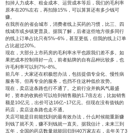
扣掉人力成本、租金成本、运营成本等后，我们的毛利率
原本在20%左右，再扣除15%，可以算算还有多少钱可
赚。
在我所在的省会城市，消费者线上买药的习惯，比三、四
线城市或乡镇更普及。据我了解，后者这些地方很多同行
的线上订单占比只有5%~6%，甚至更低，但我的线上订单
占比超过20%。
现在，大部分上市药房的毛利率水平也跟我们差不多。如
果把成本控制得好一点，前者贴牌的自有品种比较多，也
许毛利率可以到7%~8%。
前几年，大家还在积极想办法，包括提倡专业化、慢性病
服务等。但再专业的服务，也挡不住这种低价攻势。
现在，卖店这条路也行不通了。之前行业并购风气最盛
时，资本的收购价可以给到销售额的1.7倍左右，比如销售
额是10亿元，出价可达16亿~17亿元。但现在没有值钱的
药店，卖店这条路也走不通。
关店可能是目前能找到的最有效办法，什么时候能重新赚
到钱了就不关，赚不到钱就一直关。据我估计，未来三到
五年，全国的药店数量就能回归到40万家左右，去年关了3