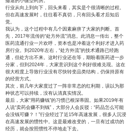
撤退的小微型药房。
行业从向上到向下，回头来看，其实是个很清晰的过程。
但在高速发展时，往往看不真切，只有回头看才后知后
觉。
我认为，这个过程中有几个因素麻痹了大家的判断。首
先，2017年流传的“处方外流”消息。此消息一传出，整个
医药流通行业一片欢呼，资本也是冲着这个利好才进入药
房行业。到2020年左右，“处方外流”的技术通路已经跑
通，但处方出不来。这时行业还在等，期盼着医药进一步
分家，但到2024年，大家意识到这个利好很难兑现。这在
很大程度上导致行业没有尽快转变品类结构，仍保持原有
的经营方式。
其次，前几年大家度过了一阵非常态的红利期，误以为那
种状态可以持续，没有认清真实情况。
最后，大家“用药赚钱”的习惯已根深蒂固。如果2019年有
人说“卖药会赚不到钱”，大部分人会反驳：“药品怎么可能
会没钱可赚？！”行业经过了近15年高速发展，很多人沉浸
在高速发展的惯性中。这是最难改变的，一旦有过成功的
经历，就会按照惯性不停地走下去。