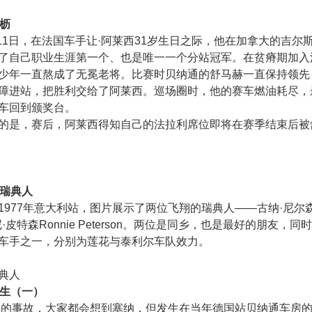
伏枥
6月11日，在法国车手让·阿莱西31岁生日之际，他在加拿大的吉尔
了自己职业生涯第一个、也是唯一一个分站冠军。在贫瘠期加入
少年一直熬成了无冕老将。比赛时贝纳通的舒马赫一直保持领先
障进站，把胜利交给了阿莱西。巡场圈时，他的赛车燃油耗尽，
车回到颁奖台。
的是，赛后，阿莱西得知自己的法拉利席位即将在赛季结束后被
的瑞典人
977年意大利站，图片展示了两位飞翔的瑞典人——古纳·尼尔森Gun
罗尼·皮特森Ronnie Peterson。两位是同乡，也是最好的朋友，
车手之一，分别为莲花与泰利尔车队效力。
典人
余生（一）
4年的事故，大家都会想到塞纳，但发生在当年德国站贝纳通车房