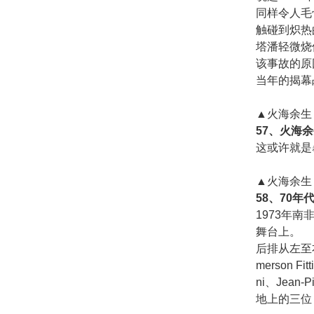
同样令人毛
触碰到炽热
塔潘轻微烧
该事故的原
当年的揭幕
▲火海余生
57、火海
这或许就是
▲火海余生
58、70年
1973年
舞台上。
后排从左至右： P
merson Fit
ni、Jean-Pi
地上的三位：De