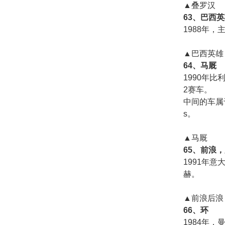
▲叠罗汉
63、巴西
1988年，
▲巴西英雄
64、马厩
1990年比
2赛车。
中间的车属于
s。
▲马厩
65、前浪
1991年
赫。
▲前浪后浪
66、环
1984年，曼