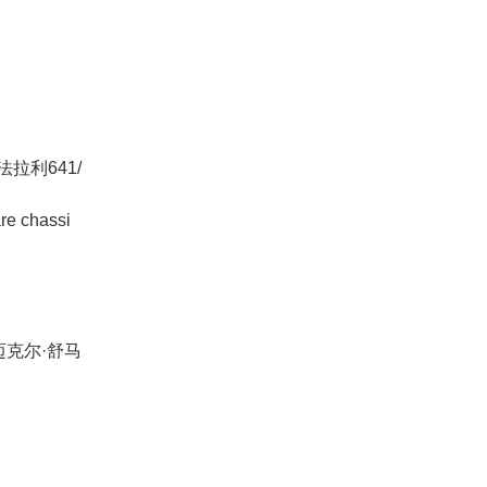
拉利641/
hassi
迈克尔·舒马