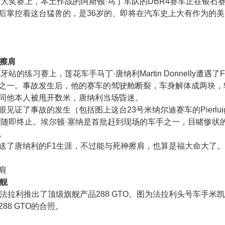
英国大奖赛上，本土作战的阿斯顿·马丁车队的DBR4赛车正在银石
后掌控着这台猛兽的，是36岁的、即将在汽车史上大有作为的
神擦肩
班牙站的练习赛上，莲花车手马丁·唐纳利Martin Donnelly遭遇了
之一。事故发生后，他的赛车的驾驶舱断裂，车身解体成两块，
同他本人被甩开数米，唐纳利当场昏迷。
见证了事故的发生（包括图上这台23号米纳尔迪赛车的Pierluigi M
赛随即终止。埃尔顿·塞纳是首批赶到现场的车手之一，目睹惨状
。
送了唐纳利的F1生涯，不过能与死神擦肩，也算是福大命大了。
肩
旗舰
，法拉利推出了顶级旗舰产品288 GTO。图为法拉利头号车手米凯
88 GTO的合照。