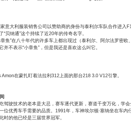
，一家意大利服装销售公司以赞助商的身份与泰利尔车队合作进入F
了“贝纳通”这个持续了近20年的传奇名字。
小章鱼”在八十年代的许多车上都出现过（泰利尔、阿尔法罗密欧
它并不表示“小章鱼”，但是我还是喜欢这么叫它。
s Amon在蒙扎盯着法拉利312上面的那台218 3.0 V12引擎。
时间
吃驾驶技术的老本是大忌，赛车逐代更新，赛道千变万化，学会
一位优秀车手需要的品质。1991年，车神埃尔顿·塞纳坐在车内
此时的他已经是三届世界冠军。