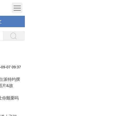
文
9-07 09:37
仕派特约撰
图片&故
让你颤栗吗