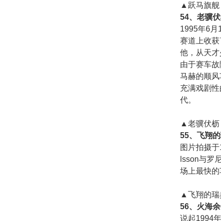
▲跃马旗舰
54、老骥
1995年
赛道上收获
他，从天才
由于赛车故
马赫的顺风
充满戏剧性
代。
▲老骥伏枥
55、飞翔
图片拍摄于1
lsson与
场上最快的
▲飞翔的瑞
56、火海
说起199