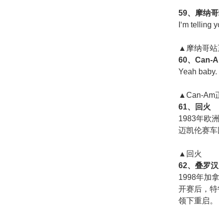
59、摩纳
I‘m telling y
▲摩纳哥站
60、Can
Yeah baby.
▲Can-A
61、回火
1983年欧
迈凯伦赛车
▲回火
62、叠罗汉
1998年
开赛后，特
领下重启。