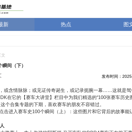
最新
热点
图
正文
0个瞬间（下）
文
发布时间：2025-0
，或含情脉脉；或见证传奇诞生，或记录扼腕一幕……这就是驾
 DK在它的【赛车大讲堂】栏目中为我们精选的“100张赛车历史
是这个合集专题的下期，喜欢赛车的朋友不容错过。
点击进入赛车史100个瞬间（上）：这些图片和它背后的故事能
男人