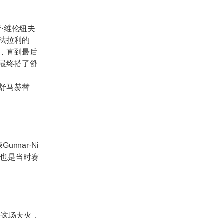
斯·维伦纽夫
法拉利的
，直到最后
最终搭了舒
舒马赫替
nar·Ni
同时也是当时赛
的这场大火，