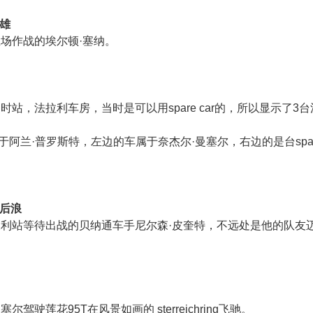
英雄
主场作战的埃尔顿·塞纳。
利时站，法拉利车房，当时是可以用spare car的，所以显示了3台法
阿兰·普罗斯特，左边的车属于奈杰尔·曼塞尔，右边的是台spare c
，后浪
意大利站等待出战的贝纳通车手尼尔森·皮奎特，不远处是他的队友
塞尔驾驶莲花95T在风景如画的 sterreichring飞驰。