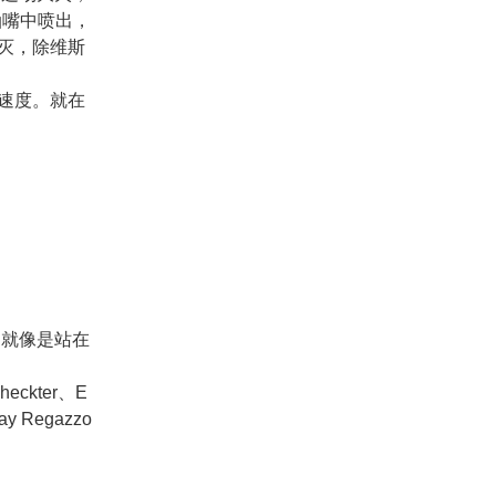
油嘴中喷出，
灭，除维斯
速度。就在
们就像是站在
heckter、E
lay Regazzo