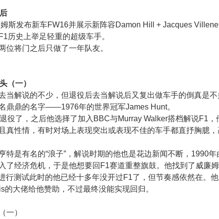
之后
姆斯发布新车FW16并展示新阵容Damon Hill + Jacques Villen
F1历史上举足轻重的超级车手。
两位将门之后只做了一年队友。
回头（一）
去当解说的不少，但退役后去当解说后又复出做车手的倒真是不
鼎鼎的名字——1976年的世界冠军James Hunt。
退役了，之后他选择了加入BBC与Murray Walker搭档解说F1
且真性情，有时对场上表现突出或表现不佳的车手都直抒胸臆，
亨特是有名的“浪子”，解说时期的他也是花边新闻不断，1990
入了经济危机，于是他想要回F1赛道重整旗鼓。他找到了威廉姆斯
d赛道进行测试此时的他已经十多年没开过F1了，但节奏感依然在。
p Morris的大佬给他赞助，不过最终没能实现回归。
（一）