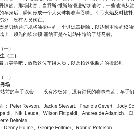
骨悚然。那场比赛，当乔斯·维斯塔潘进站加油时，一些油滴从
的车身后，瞬间形成一个大火球将赛车吞噬。幸亏火焰及时被扑
伤外，没有人员伤亡。
因是贝纳通违规将油枪中的一个过滤器拆除，以达到更快的续油
战上，领先的埃尔顿·塞纳正是在进站中输给了舒马赫。
（一）
余生（二）
暴力美学吧，致敬这位车组人员，以及拍这张照片的摄影师。
（二）
代秀场
南非站前的车手议会——没有冷板凳，没有讨厌的赛事总监，车手
eter Revson、Jackie Stewart、Fran ois Cevert、Jody Sc
tipaldi、Niki Lauda、Wilson Fittipaldi、Andrea de Adamich、C
erre Beltoise
nny Hulme、George Follmer、Ronnie Peterson