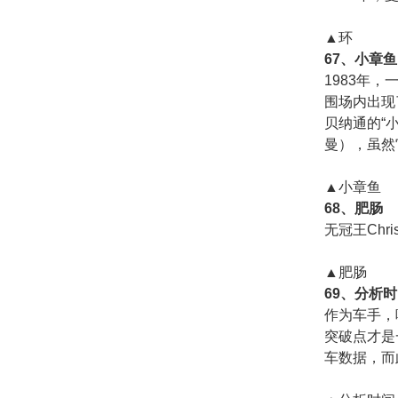
▲环
67、小章鱼
1983年
围场内出现
贝纳通的“
曼），虽然
▲小章鱼
68、肥肠
无冠王Chri
▲肥肠
69、分析
作为车手，
突破点才是
车数据，而