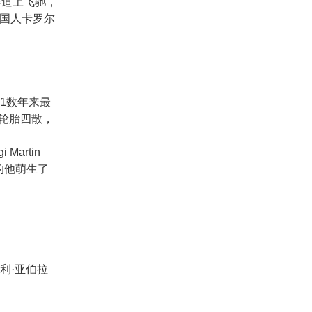
赛道上飞驰，
美国人卡罗尔
F1数年来最
轮胎四散，
artin
的他萌生了
利·亚伯拉