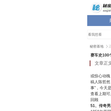
秘密基地
赛车史10
文章正
或惊心动魄
稿人陈哲然
事”，今天
查看上期可
回顾
51、传奇