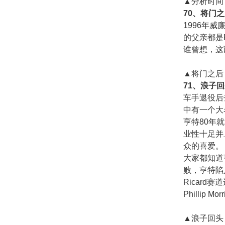
▲分析时间
70、将门
1996年威廉
的父亲都是
谁曾想，这
▲将门之后
71、浪子
车手退役后
中有一个大名
亨特80年就
业性十足并
众的喜爱。
大家都知道
败，亨特陷
Ricar
Philli
▲浪子回头