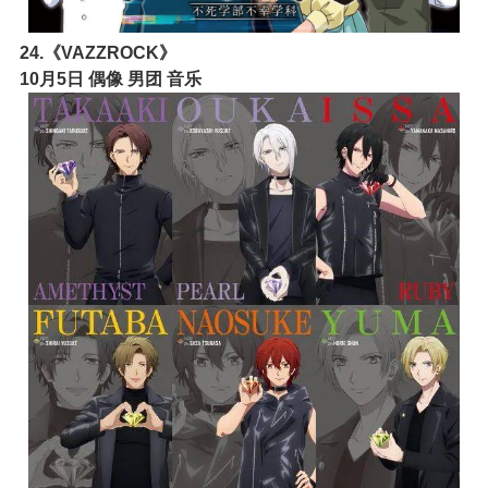
24.《VAZZROCK》
10月5日 偶像 男团 音乐