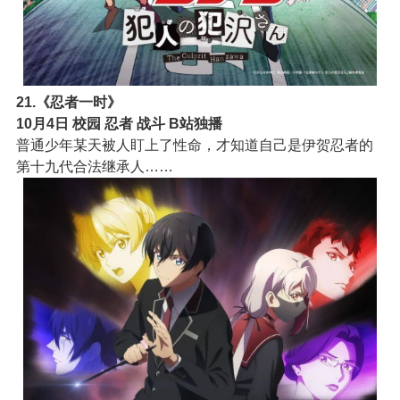
21.《忍者一时》
10月4日 校园 忍者 战斗 B站独播
普通少年某天被人盯上了性命，才知道自己是伊贺忍者的
第十九代合法继承人……