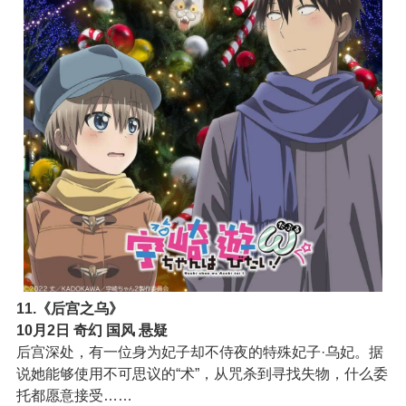
11.《后宫之乌》
10月2日 奇幻 国风 悬疑
后宫深处，有一位身为妃子却不侍夜的特殊妃子·乌妃。据
说她能够使用不可思议的“术”，从咒杀到寻找失物，什么委
托都愿意接受……