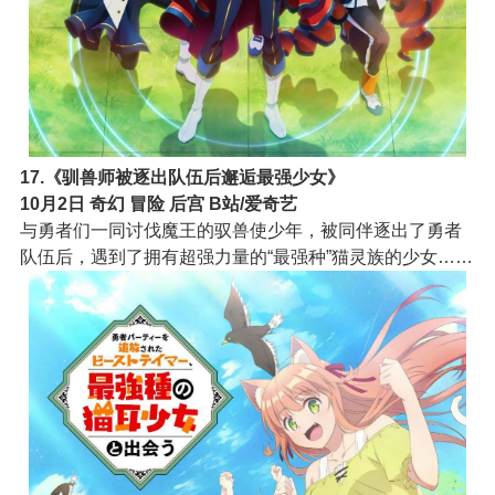
17.《驯兽师被逐出队伍后邂逅最强少女》
10月2日 奇幻 冒险 后宫 B站/爱奇艺
与勇者们一同讨伐魔王的驭兽使少年，被同伴逐出了勇者
队伍后，遇到了拥有超强力量的“最强种”猫灵族的少女……