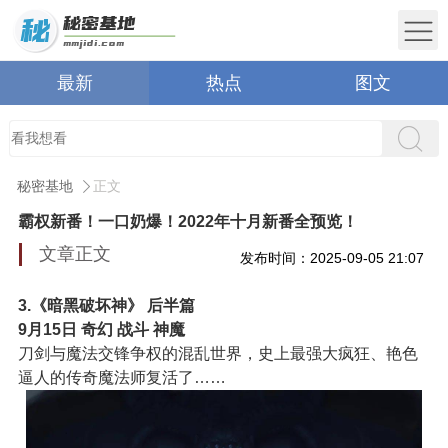
最新
热点
图文
秘密基地
正文
霸权新番！一口奶爆！2022年十月新番全预览！
文章正文
发布时间：2025-09-05 21:07
3.《暗黑破坏神》 后半篇
9月15日 奇幻 战斗 神魔
刀剑与魔法交锋争权的混乱世界，史上最强大疯狂、艳色
逼人的传奇魔法师复活了……