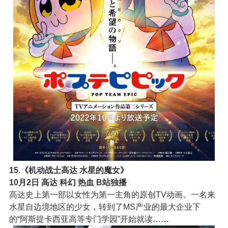
15.《机动战士高达 水星的魔女》
10月2日 高达 科幻 热血 B站独播
高达史上第一部以女性为第一主角的原创TV动画。一名来
水星自边境地区的少女，转到了MS产业的最大企业下
的“阿斯提卡西亚高等专门学园”开始就读……