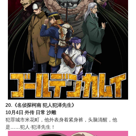
20.《名侦探柯南 犯人犯泽先生》
10月4日 外传 日常 沙雕
犯罪城市米花町，他外表身着紧身裤，头脑清醒，他
是……犯人·犯泽先生！