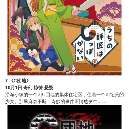
7.《C団地》
10月1日 奇幻 惊悚 悬疑
沿海小镇的一个叫C団地的集体住宅区，住着一个叫纪美的
少女。那里麻烦不断，奇妙的事件正悄然发生……