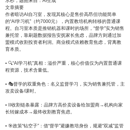
水杉，题图来自：AI生成
文章摘要
作者暗访AI自习室，发现其核心是售价高昂但功能简单
的“AI学习机”（约7000元），内置教培机构转移的普通课
程。自习室本质是推销机器和课时的场所，“督学”实为销售
兼托管，靠刷题数据报告安抚家长焦虑，品牌方则通过加
盟模式收割投资者利润。商业模式依赖教育焦虑，背离教
育本质。
• 🔍“AI学习机”真相：溢价严重，核心价值仅为内置普通课
程资源，技术含量低。
• 🎭督学的双重角色：名义监督学习，实为销售兼托管，主
攻卖设备/课时。
• ⛓️收割链条暴露：品牌方高价卖设备给加盟商→机构向家
长转嫁成本→最终收割教育焦虑。
• 🎯政策“钻空子”：借“督学”避嫌教培身份，规避“双减”监管