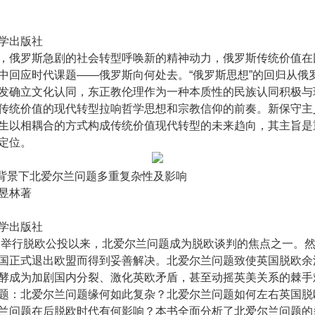
学出版社
，俄罗斯急剧的社会转型呼唤新的精神动力，俄罗斯传统价值在
中回应时代课题——俄罗斯向何处去。“俄罗斯思想”的回归从俄
发确立文化认同，东正教伦理作为一种本质性的民族认同积极与
传统价值的现代转型拉响哲学思想和宗教信仰的前奏。新保守主
生以相耦合的方式构成传统价值现代转型的未来趋向，其主旨是
定位。
欧背景下北爱尔兰问题多重复杂性及影响
昱林著
学出版社
英国举行脱欧公投以来，北爱尔兰问题成为脱欧谈判的焦点之一。
国正式退出欧盟而得到妥善解决。北爱尔兰问题致使英国脱欧余
酵成为加剧国内分裂、激化英欧矛盾，甚至动摇英美关系的棘手
题：北爱尔兰问题缘何如此复杂？北爱尔兰问题如何左右英国脱
兰问题在后脱欧时代有何影响？本书全面分析了北爱尔兰问题的