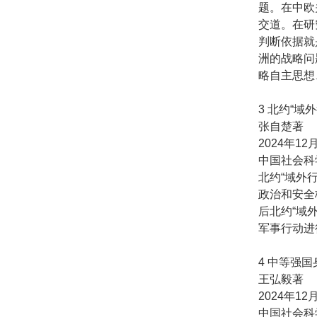
题。在中欧
交道。在研
判断依据就
洲的战略问
略自主思想
3 北约“域
张自楚著
2024年12
中国社会科
北约“域外
政治和安全
后北约“域
军事行动进
4 中等强
王弘毅著
2024年12
中国社会科