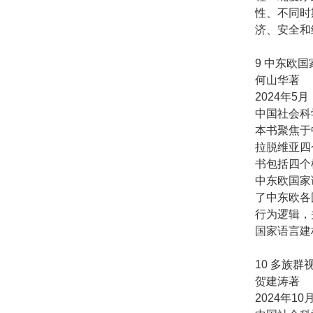
性、不同时
济、安全和
9 中东欧
何山华著
2024年5月
中国社会科
本书聚焦于
拉脱维亚四
书包括四个
中东欧国家
了中东欧各
行为逻辑，
国家语言建
10 多族
贺建涛著
2024年10