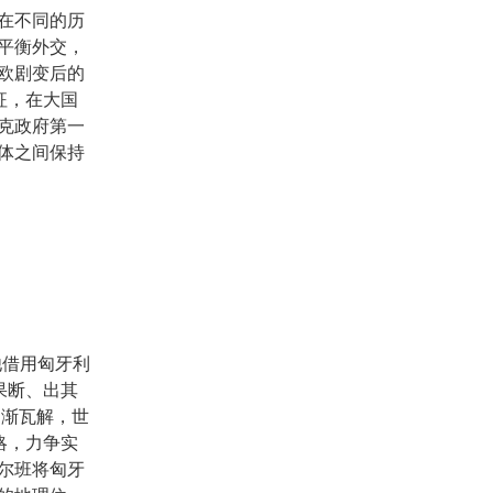
在不同的历
平衡外交，
欧剧变后的
征，在大国
克政府第一
体之间保持
他借用匈牙利
果断、出其
逐渐瓦解，世
略，力争实
尔班将匈牙