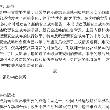
学出版社
会中一支重要力量，欧盟早在冷战结束后就积极构建其安全战略。
部环境发生了新的变化，陷于“内忧外患”之困境。在这样的背景
投48小时后发布了新的安全战略报告。本书以欧盟新安全战略
述欧盟安全战略的演进、新安全战略的出台背景、主要内容和执
盟新安全战略的执行效果、特点及欧盟新安全战略下的中欧关系
安全战略出台至今已八年，欧盟先后经历了主权债务危机、难民
疫情、俄乌冲突及其引发的能源危机，对欧洲一体化及成员国的
产生了巨大影响，也加速了全球游戏规则的变革。本书的最后对
如何从更多层次的双边和多边关系视角、更广泛的地域范围、更
理中欧关系提出对策建议。
略问题及中欧关系
学出版社
成为当今世界最重要的双边关系之一。中国从长远战略和世界秩
积极互动和合作；欧洲不仅关注对华经贸往来，也寻求双方共同