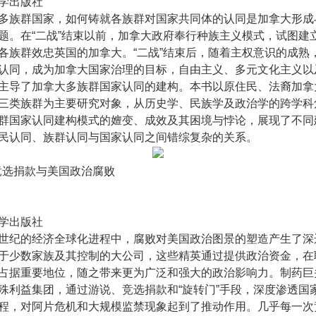
学出版社
多族群国家，如何铸就各族群对国家共同体的认同是加拿大形成
题。在“二战”结束以前，加拿大政府奉行种族主义模式，试图建
各族群效忠英国的加拿大。“二战”结束后，随着主权意识的成熟
认同，成为加拿大国家治理的目标，自由主义、多元文化主义以
主导了加拿大多族群国家认同的建构。本书以原住民、法裔加拿
三类族群为主要研究对象，从历史学、民族学及政治学的跨学科
群国家认同建构模式的嬗变、成效及其困境与悖论，展现了不同
民认同、族群认同与国家认同之间错综复杂的关系。
、竞选捐款与美国政治腐败
学出版社
世纪的经济全球化进程中，腐败对美国政治图景的塑造产生了深
于少数家族及其控制的大公司，这些精英通过提供政治资金，在
占据重要地位，随之带来更为广泛和强大的政治影响力。制药巨
殊利益集团，通过游说、竞选捐款和“旋转门”手段，深度渗透国
程，对阿片危机和大规模监禁现象起到了推动作用。几乎每一次