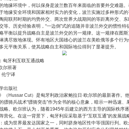
的地缘环境中，何以保身是波兰数百年来面临的首要外交难题。
于地缘安全环境和国家相对实力的变化，波兰实施过多种形式的
陶宛联邦时期的均势外交、两次世界大战期间的等距离外交、东
交等。历史经验表明，“一边倒”式的追随并非波兰外交的惯性特
略平衡以提升战略自主是波兰外交的另一规律。这一规律在图斯
淋漓尽致地体现。怀有地区大国雄心的波兰在美欧俄等多个行为
多元平衡关系，使其战略自主和国际地位得到了显著提升。
击：匈牙利互联互通战略
·欧尔班著
 伦宁译
月
学出版社
》（Hussar Cut）是匈牙利政治家鲍拉日·欧尔班的最新著作。
的骠骑兵战术“骠骑突击”作为全书的核心意象，暗示一种迅速、
战略。欧尔班认为，随着1945年后建立的西方主导的国际秩序
阵营化。在这一背景下，匈牙利应采取基于“互联互通”的发展战
：成为世界最发达国家之一，同时跻身地区性中等强国行列。欧