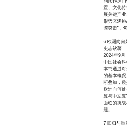
利比作拱门
置、文化特
展关键产业
形势充满挑
骑突击”，
6 欧洲向何
史志钦著
2024年9月
中国社会科
本书通过对
的基本概况
断叠加，质
欧洲向何处
翼与中左翼
面临的挑战
题。
7 回归与