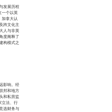
与发展历程
立一个以英
，加拿大认
及跨文化主
大人与非英
角度阐释了
建构模式之
远影响。经
联邦和地方
头和私营监
家立法、行
竞选财务与