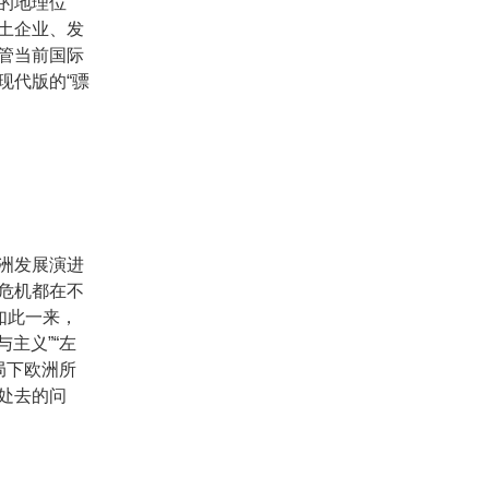
的地理位
土企业、发
管当前国际
现代版的“骠
洲发展演进
危机都在不
如此一来，
主义”“左
局下欧洲所
处去的问