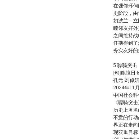
在强邻环伺
史阶段，由
如波兰－立
睦邻友好外
之间维持战
任期得到了
务实友好的
5 骠骑突
[匈]鲍拉日
孔元 刘倬妍
2024年11
中国社会科
《骠骑突击
历史上著名
不意的行动
界正在走向
现双重目标