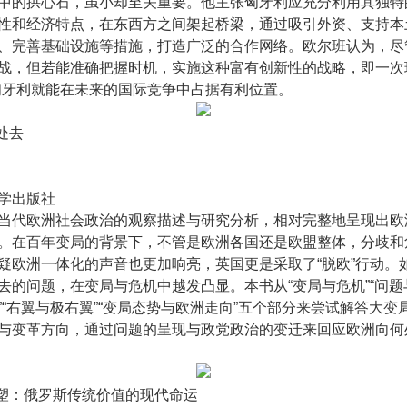
中的拱心石，虽小却至关重要。他主张匈牙利应充分利用其独特
性和经济特点，在东西方之间架起桥梁，通过吸引外资、支持本
、完善基础设施等措施，打造广泛的合作网络。欧尔班认为，尽
战，但若能准确把握时机，实施这种富有创新性的战略，即一次
匈牙利就能在未来的国际竞争中占据有利位置。
处去
学出版社
当代欧洲社会政治的观察描述与研究分析，相对完整地呈现出欧
。在百年变局的背景下，不管是欧洲各国还是欧盟整体，分歧和
疑欧洲一体化的声音也更加响亮，英国更是采取了“脱欧”行动。
去的问题，在变局与危机中越发凸显。本书从“变局与危机”“问题与
”“右翼与极右翼”“变局态势与欧洲走向”五个部分来尝试解答大变
与变革方向，通过问题的呈现与政党政治的变迁来回应欧洲向何
重塑：俄罗斯传统价值的现代命运