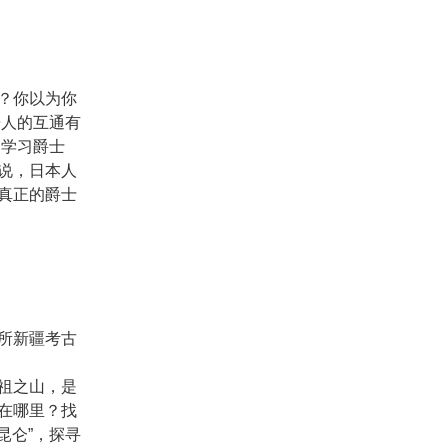
？你以为你
乐人的互通有
国学习爵士
说，日本人
真正的爵士
所新疆考古
祖之山，是
在哪里？找
昆仑”，探寻