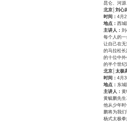
昆仑、河源
北京│刘心
时间：
4月2
地点：
西城
主讲人：
刘
每个人的一
让自己在无
的马拉松长
的十位中外
的半个世纪
北京│太极
时间：
4月3
地点：
东城
主讲人：
黄
黄毓鹏先生
他从少年时
鹏将为我们
杨式太极拳