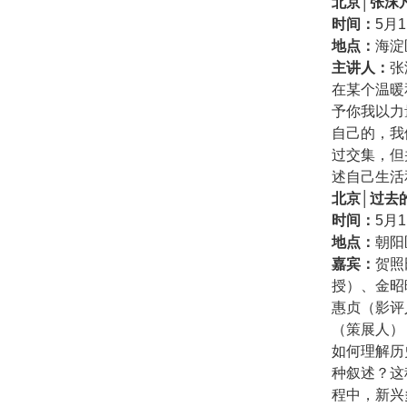
北京│张沫
时间：
5月1
地点：
海淀
主讲人：
张
在某个温暖
予你我以力
自己的，我
过交集，但
述自己生活
北京│过去
时间：
5月1
地点：
朝阳
嘉宾：
贺照
授）、金昭
惠贞（影评
（策展人）
如何理解历
种叙述？这
程中，新兴