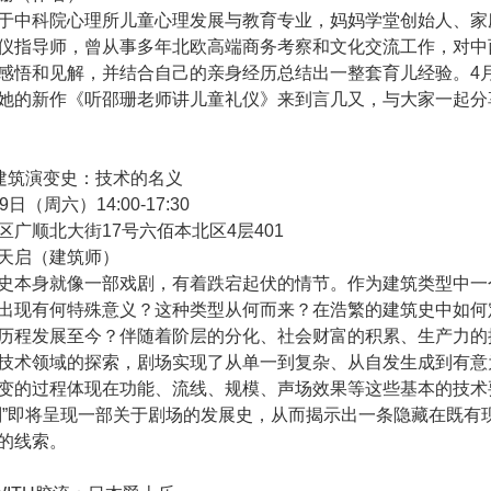
于中科院心理所儿童心理发展与教育专业，妈妈学堂创始人、家
仪指导师，曾从事多年北欧高端商务考察和文化交流工作，对中
感悟和见解，并结合自己的亲身经历总结出一整套育儿经验。4月
她的新作《听邵珊老师讲儿童礼仪》来到言几又，与大家一起分
建筑演变史：技术的名义
9日（周六）14:00-17:30
区广顺北大街17号六佰本北区4层401
天启（建筑师）
史本身就像一部戏剧，有着跌宕起伏的情节。作为建筑类型中一
出现有何特殊意义？这种类型从何而来？在浩繁的建筑史中如何
历程发展至今？伴随着阶层的分化、社会财富的积累、生产力的
技术领域的探索，剧场实现了从单一到复杂、从自发生成到有意
变的过程体现在功能、流线、规模、声场效果等这些基本的技术
划”即将呈现一部关于剧场的发展史，从而揭示出一条隐藏在既有
的线索。