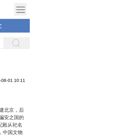
文
8-01 10:11
建北京，后
偏安之国的
配殿从祀名
，中国文物