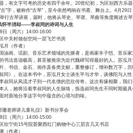
器，有文字可考的历史有四千余年。20世纪初，为区别西方乐器才
“古”字，被称作“古琴”，至今依然鸣响在书斋、舞台上。4月29
院举行古琴讲座，届时，他将从琴史、琴谱、琴曲等角度阐述古琴
风怀半消却——李叔同的诗词与人生
9日（周六）14:00-16:00
区中关村领创空间一层飞芒书房
泓月（作者）
国油画、话剧、音乐艺术领域的先驱者，是画家丰子恺、音乐家
的书法造诣极高，甚至被推崇为近代魏碑写得最好的人。苏泓月
片、书信、金石、画作及各类文献，重整修订，增补数万字，历
叔同》。在这本书中，苏泓月女士谈生平与才华，谈佛陀与人性
李叔同从风流才子到一代名僧的悲欣传奇。这次有缘相聚，我们
本人，她将沿着李叔同的人生脉络，拣选叔同先生不同时期最具
面对面地分享这字句中蕴含的心境与韵味。
邵珊老师讲儿童礼仪》新书分享会
9日（周六）14:00-15:00
区欣宁街15号院荟聚西红门购物中心三层言几又书店
珊（作者）