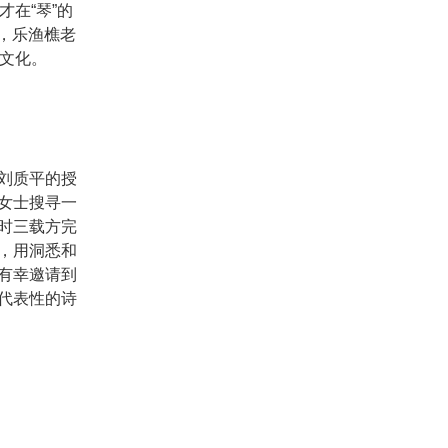
在“琴”的
日，乐渔樵老
文化。
刘质平的授
女士搜寻一
时三载方完
，用洞悉和
有幸邀请到
代表性的诗