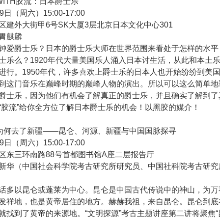
WITH胶流：日本爵士乐
9日（周六）15:00-17:00
区建外大街甲6号SK大厦3层北京日本文化中心301
胃麒麟
钟爱爵士乐？日本的爵士乐大师在世界范围来看处于怎样的水平
士乐么？1920年代大量美国乐人涌入日本讨生活，从此和本土
进行。1950年代，许多喜欢上爵士乐的日本人也开始纷纷到美
到这门音乐在巅峰时期的巅峰人物的演出。所以可以这么简单地
爵士乐，因为他们有机会了解真正的爵士乐，并且确实了解到了
“胶流”给你全方位了解日本爵士乐的机会！以黑胶的媒介！
为何去了新疆——昆仑、河源、新疆与中国国脉探寻
9日（周六）15:00-17:00
区东三环南路88号首都图书馆A座二层报告厅
新华（中国社会科学院考古研究所研究员、中国社科院考古研究
话多以昆仑或蓬莱为中心。昆仑是中国古代传说中的神山，为万
发祥地，也是黄帝居住的地方。赫赫我祖，来自昆仑。昆仑到底
就找到了黄帝的来源地。“文明探源”考古主题讲座第二讲将聚焦“