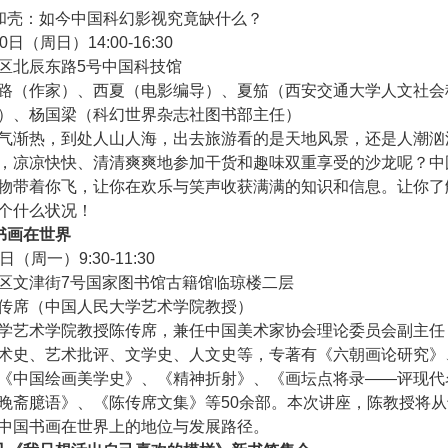
和壳：如今中国科幻影视究竟缺什么？
0日（周日）14:00-16:30
区北辰东路5号中国科技馆
路（作家）、西夏（电影编导）、夏笳（西安交通大学人文社会
）、杨国梁（科幻世界杂志社图书部主任）
气渐热，到处人山人海，出去旅游看的是天地风景，还是人潮汹
，凉凉快快、清清爽爽地参加干货和趣味双重享受的沙龙呢？中
物带着你飞，让你在欢乐与笑声收获满满的知识和信息。让你了
个什么状况！
书画在世界
日（周一）9:30-11:30
区文津街7号国家图书馆古籍馆临琼楼二层
传席（中国人民大学艺术学院教授）
学艺术学院教授陈传席，兼任中国美术家协会理论委员会副主任
术史、艺术批评、文学史、人文史等，专著有《六朝画论研究》
《中国绘画美学史》、《精神折射》、《画坛点将录——评现代
晚斋臆语》、《陈传席文集》等50余部。本次讲座，陈教授将
中国书画在世界上的地位与发展路径。