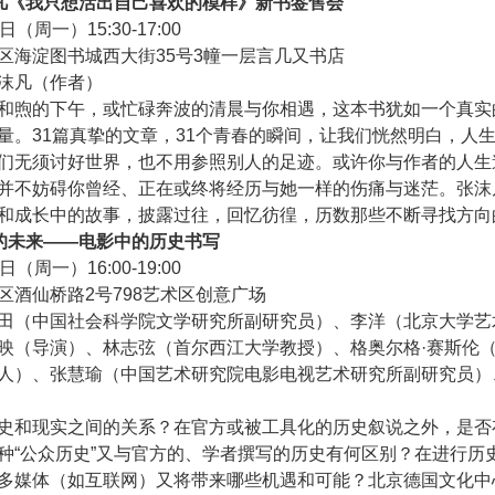
凡《我只想活出自己喜欢的模样》新书签售会
日（周一）15:30-17:00
区海淀图书城西大街35号3幢一层言几又书店
沫凡（作者）
和煦的下午，或忙碌奔波的清晨与你相遇，这本书犹如一个真实
量。31篇真挚的文章，31个青春的瞬间，让我们恍然明白，人
们无须讨好世界，也不用参照别人的足迹。或许你与作者的人生
并不妨碍你曾经、正在或终将经历与她一样的伤痛与迷茫。张沫
和成长中的故事，披露过往，回忆彷徨，历数那些不断寻找方向
的未来——电影中的历史书写
日（周一）16:00-19:00
区酒仙桥路2号798艺术区创意广场
田（中国社会科学院文学研究所副研究员）、李洋（北京大学艺
映（导演）、林志弦（首尔西江大学教授）、格奥尔格·赛斯伦
人）、张慧瑜（中国艺术研究院电影电视艺术研究所副研究员）
史和现实之间的关系？在官方或被工具化的历史叙说之外，是否
种“公众历史”又与官方的、学者撰写的历史有何区别？在进行历
多媒体（如互联网）又将带来哪些机遇和可能？北京德国文化中