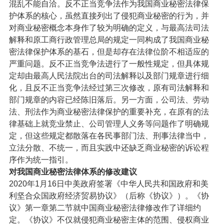
混乱不能自洽。反不正当竞争法作为我国商业秘密法律保
护体系的核心，虽然直接列出了侵犯商业秘密的行为，并
对商业秘密概念本身作了较为明确的定义，与最高法司法
解释和原工商行政管理总局的规定一同构成了我国商业秘
密法律保护体系的基石，但是却存在法律位阶不相适应的
严重问题。反不正当竞争法进行了一般性规定，但具体规
定却由最高人民法院出台的司法解释以及部门规章进行细
化，且反不正当竞争法经过第三次修改，原有司法解释和
部门规章的内容已经陈旧落后。另一方面，公司法、劳动
法、刑法作为商业秘密法律保护的重要补充，在原有的法
律基础上就竞业禁止、公司管理人义务等问题作了明确规
定，但这些规定都散落在各民事部门法、刑事法律当中，
立法分散、不统一，而且实践中还缺乏商业秘密的诉讼程
序作为统一指引。
对我国商业秘密法律体系的修改建议
2020年1月16日中美政府签署《中华人民共和国政府和美
利坚合众国政府经济贸易协议》（后称《协议》）。《协
议》第一章第二节就中国商业秘密法律修改作了详细约
定。《协议》不仅就侵犯商业秘密主体的范围、侵权商业