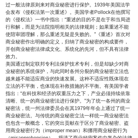
过一般法律原则来对商业秘密进行保护。1939年美国法学
会发布《侵权法第一次重述》。美国学者Pollock在他撰写
的《侵权法》一书中指出：“重述的目的不是在于和当局进
行和解，而是为法院指明相关的法律规则；如果重述不能
使陪审团理解，那么重述无疑是失败的。”《重述》首次对
商业秘密作出明确的定义，归纳了商业秘密的构成要件，
开创商业秘密法律成文化、系统化的先河，但不具有法律
效力。
美国通过制定联邦专利法保护技术专利，但是却缺少对商
业秘密的系统保护，与此同时各州分裂的商业秘密立法也
越来越不能适应商业的快速发展。这种不适应性既体现在
立法的不平衡，也体现在补救措施的不平衡。有美国学者
指出：“在科技和经济的双重压力之下，产业必须持续依靠
清晰、统一的商业秘密法进行保护。”为了统一各州的商业
秘密法，统一州法律委员会在其1979年年会上通过了统一
商业秘密法。与传统的商业秘密立法一样统一商业秘密法
也包含一般概念，它的突出贡献在于区分了商业秘密、盗
用商业秘密行为（improper mean）和挪用商业秘密行为
（misapprehension），捋清了商业秘密案件中复杂的法律