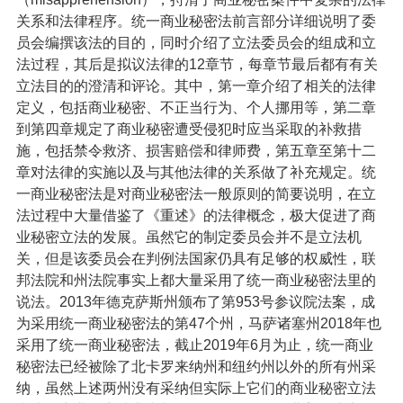
关系和法律程序。统一商业秘密法前言部分详细说明了委
员会编撰该法的目的，同时介绍了立法委员会的组成和立
法过程，其后是拟议法律的12章节，每章节最后都有有关
立法目的的澄清和评论。其中，第一章介绍了相关的法律
定义，包括商业秘密、不正当行为、个人挪用等，第二章
到第四章规定了商业秘密遭受侵犯时应当采取的补救措
施，包括禁令救济、损害赔偿和律师费，第五章至第十二
章对法律的实施以及与其他法律的关系做了补充规定。统
一商业秘密法是对商业秘密法一般原则的简要说明，在立
法过程中大量借鉴了《重述》的法律概念，极大促进了商
业秘密立法的发展。虽然它的制定委员会并不是立法机
关，但是该委员会在判例法国家仍具有足够的权威性，联
邦法院和州法院事实上都大量采用了统一商业秘密法里的
说法。2013年德克萨斯州颁布了第953号参议院法案，成
为采用统一商业秘密法的第47个州，马萨诸塞州2018年也
采用了统一商业秘密法，截止2019年6月为止，统一商业
秘密法已经被除了北卡罗来纳州和纽约州以外的所有州采
纳，虽然上述两州没有采纳但实际上它们的商业秘密立法