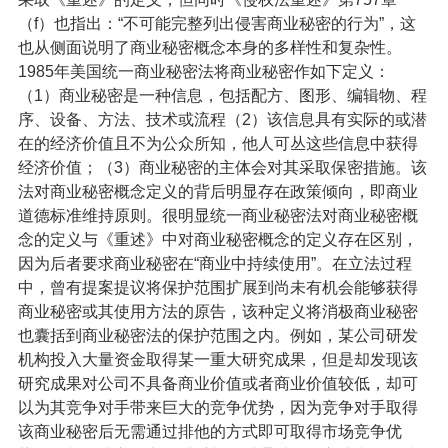
（f）也指出：“不可能完整列出侵害商业秘密的行为”，这
也从侧面说明了商业秘密概念本身的多样性和复杂性。
1985年美国统一商业秘密法将商业秘密作如下定义：
（1）商业秘密是一种信息，包括配方、图形、编辑物、程
序、设备、方法、技术或流程（2）该信息具有实际的或潜
在的经济价值且不为公众所知，他人可丛这些信息中获得
经济价值；（3）商业秘密的主体会对其采取保密措施。该
法对商业秘密概念定义的背后明显存在政策倾向，即商业
道德标准维持原则。很明显统一商业秘密法对商业秘密概
念的定义与《重述》中对商业秘密概念的定义存在区别，
因为后者要求商业秘密在“商业中持续使用”。在立法过程
中，曾有提案提议将保护范围扩展到尚未有机会能够获得
商业秘密或其使用方法的原告，该种定义将消极商业秘密
也囊括到商业秘密法的保护范围之内。例如，某公司研发
机构投入大量资金取得某一重大研究成果，但是却发现该
研究成果对公司不具备商业价值或者商业价值较低，却可
以为其竞争对手带来巨大的竞争优势，因为竞争对手取得
该商业秘密后无需通过排他的方式即可取得市场竞争优