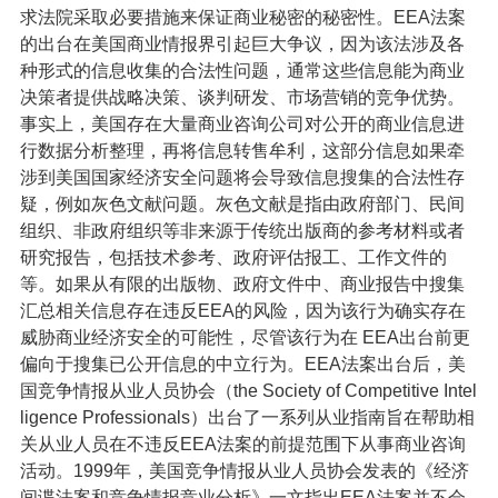
求法院采取必要措施来保证商业秘密的秘密性。EEA法案
的出台在美国商业情报界引起巨大争议，因为该法涉及各
种形式的信息收集的合法性问题，通常这些信息能为商业
决策者提供战略决策、谈判研发、市场营销的竞争优势。
事实上，美国存在大量商业咨询公司对公开的商业信息进
行数据分析整理，再将信息转售牟利，这部分信息如果牵
涉到美国国家经济安全问题将会导致信息搜集的合法性存
疑，例如灰色文献问题。灰色文献是指由政府部门、民间
组织、非政府组织等非来源于传统出版商的参考材料或者
研究报告，包括技术参考、政府评估报工、工作文件的
等。如果从有限的出版物、政府文件中、商业报告中搜集
汇总相关信息存在违反EEA的风险，因为该行为确实存在
威胁商业经济安全的可能性，尽管该行为在 EEA出台前更
偏向于搜集已公开信息的中立行为。EEA法案出台后，美
国竞争情报从业人员协会（the Society of Competitive Intel
ligence Professionals）出台了一系列从业指南旨在帮助相
关从业人员在不违反EEA法案的前提范围下从事商业咨询
活动。1999年，美国竞争情报从业人员协会发表的《经济
间谍法案和竞争情报竞业分析》一文指出EEA法案并不会