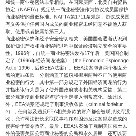
和统一商业秘密法非常相似。在国际层面，北美自由贸易
协定（NAFTA）规定统一商业秘密法作为协议成员国保护
商业秘密的最低标准。NAFTA第1711条规定，协议成员国
有义务保护任何国内成员的商业秘密未经同意不被他人获
取、使用或者披露给第三人。
商业秘密保护和经济安全密切相关，美国国会逐渐认识到
保护知识产权和商业秘密过程中保证经济独立安全的重要
性。1996年，自统一商业秘密法发布17年后，美国国会制
定了《1996年经济间谍法案》（the Economic Espionage
Act of 1996，后称EEA法案）。EEA法案包含两个相互分
离的定罪条款，分别涵盖了盗窃和挪用两种不正当使用商
业秘密的行为，其中第一部分规定了外国经济间谍的行为
并指出该行为是为了使外国政府或者相关机构受益，第二
部分规定使商业秘密盗窃行为定罪入刑常态化。除此以
外，EEA法案还规定了刑事没收条款（criminal forfeitur
e），任何涉及违反EEA相关条款的财产都会被联邦政府没
收，允许司法部长采取民事程序对因违反法案规定造成的
侵害给予禁令救济。最后，EEA法案除了规制美国领土以
外的侵害美国公司商业秘密的公民和永久居民，还可以要