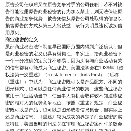
原告公司任职后又在原告竞争对手的公司任职，若不对被
告可能泄露原告商业秘密的行为加以禁止，则无法保证原
告的商业竞争优势，被告凭借从原告公司处取得的信息以
损害原告的方式从第三人出获益，该行为明显违反诚实信
用原则。
商业秘密的定义
虽然商业秘密法律制度早已国际范围内得到广泛确认，但
是商业秘密的定义仍具有模糊性。事实上，给商业秘密下
一个十分准确的定义并不容易，因为所有与商业活动有关
的信息都有可能成为商业秘密。美国法学会在1939年《侵
权法第一次重述》（Restatement of Torts First）（后称
《重述》）中认为，商业秘密既可以是产品配方、不同的
图形样式，也可以是任何商业信息的收集，这些商业秘密
被用于商业活动当中，使当事人有机会取得较不知道该秘
密的相对人的优势竞争地位。按照《重述》规定，商业秘
密既可以是产品，也可以是图形或者信息集合，但实际上
还是商业信息。《重述》较为成功的界定了商业秘密的实
质特征，美国当时的州法院在审理商业秘密案件时多数会
采取《重述》的定义，但同时《侵权法重述》第757章