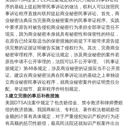
序的基础上提起附带民事诉讼的做法，权利人可以按照民
事诉讼程序直接向联邦提起商业秘密民事诉讼。首先，商
业秘密法典应当完善商业秘密案件的民事举证程序。实践
中要求原告对被告侵犯商业秘密行为承担全部举证责任不
现实，因为商业秘密本身就具有秘密性和保密性的特征，
在原告已经采取适当的保密措施的前提下不能苛求原告提
供完整的证据证明被告实施了侵权行为。其次，完善商业
秘密审理程序。民事诉讼法规定，涉及商业秘密的案件若
原告申请不公开审理的，法院可以不公开审理。《民事证
据规定》第48条规定，涉及商业秘密的证据应当不公开质
证。建议在商业秘密法典在民事诉讼法的基础之上单独设
立商业秘密民事诉讼程序，就商业秘密案件的证明责任分
配、举证细节、庭审程序作特别规定。
3.建立完善的事后补救措施
美国DTSA法案中规定了包含赔偿金、禁令救济和律师费赔
偿的救济措施。我国商标法、专利法、著作权法都就赔偿
金额的计算有具体规定，对于严重侵犯知识产权的行为还
有高额的惩罚性赔偿，最高民法院还就知识产权案件出台