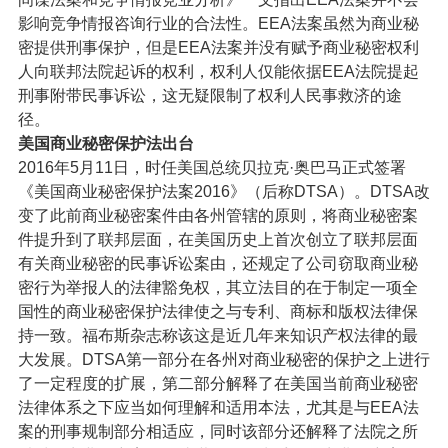
影响竞争情报咨询行业的合法性。EEA法案虽然为商业秘
密提供刑事保护，但是EEA法案并没有赋予商业秘密权利
人向联邦法院起诉的权利，权利人仅能依据EEA法院提起
刑事附带民事诉讼，这无疑限制了权利人民事救济的途
径。
美国商业秘密保护法出台
2016年5月11日，时任美国总统贝拉克·奥巴马正式签署
《美国商业秘密保护法案2016》（后称DTSA）。DTSA改
变了此前商业秘密案件由各州管辖的原则，将商业秘密案
件提升到了联邦层面，在美国历史上首次创立了联邦层面
有关商业秘密的民事诉讼案由，还规定了公司窃取商业秘
密行为举报人的法律豁免权，其立法目的在于制定一项全
国性的商业秘密保护法律使之与专利、商标和版权法律保
持一致。福布斯杂志称该这是近几年来知识产权法律的最
大发展。DTSA第一部分在各州对商业秘密的保护之上进行
了一定程度的扩展，第二部分解释了在美国当前商业秘密
法律体系之下应当如何理解和适用本法，尤其是与EEA法
案的刑事规制部分相适应，同时该部分还解释了法院之所