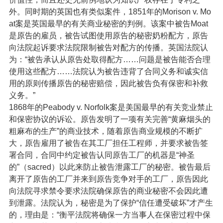
外。同时期的英国也有类似案件，1851年的Morison v. Mo
at案是英国最早的有关商业秘密的判例。该案中被告Moat
是原告的雇员，被告试图使用原告的秘密奶粉配方，原告
向法院起诉要求法院限制被告对配方的传播。英国法院认
为：“被告承认从原告处取得配方……问题是被告能否合理
使用这些配方……法院认为被告违背了合同义务和诚实信
用的原则传播原告的秘密赔偿，因此被告负有保密和补救
义务。”
1868年的Peabody v. Norfolk案是美国最早的有关竞业禁止
和保密协议的诉讼。原告发明了一项有关完善“黄麻烟头的
粗麻布的生产”的商业技术，随着原告商业规模的不断扩
大，原告雇用了被告在其工厂担任工程师，并要求被告签
署合同，合同中约定被告认同原告工厂的机器是“神圣
的”（sacred）以此来防止被告泄露工厂的秘密。被告最后
离开了原告的工厂并来到原告竞争对手的工厂，原告因此
向法院寻求禁令要求法院确保原告的商业秘密不会因此遭
到泄露。法院认为，秘密是为了保护“信任遭受破坏”才产生
的，理由是：“衡平法院将确保一方当事人在保密过程中保