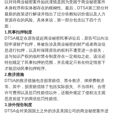
以对待商业秘密案件如此谨慎是因为受困于商业秘密案件
本身程序和实体都存在的模糊性。最后，DTSA第三部分对
最新的政策进行解读并指出了过分依赖知识价值以及人力
资源存在的风险。具体来说，第一部分包含以下四个方
面：
1.民事扣押制度
DTSA规定在原告提起商业秘密民事诉讼后，原告可以向法
院申请财产扣押，将被告涉及商业秘密的财产或者商业信
息进行扣押，以及时保障原告的权利不遭受进一步损失，
这与知识产权的临时禁令制度存在一定相似之处。该法还
特别规定了民事扣押的范围，并且规定只有在特定情形下
才能启动民事扣押程序。
2.救济措施
DTSA的救济措施包含损害赔偿、禁令救济、律师费救济
等。其中，损害赔偿除了包括实际损失、不当得利、合理
许可费用以及惩罚性赔偿以外，还额外规定了侵权法主观
恶意前提下的两倍惩罚性赔偿。
3.涉外报告制度
DTSA会对美国国土之外的涉及美国公司的商业秘密案件进