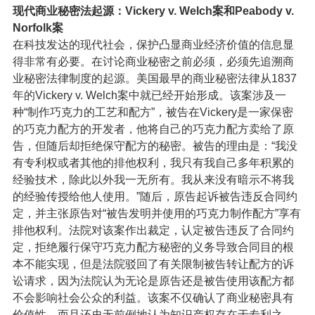
现代商业秘密法起源：Vickery v. Welch案和Peabody v.
Norfolk案
在科技发达的现代社会，保护凸显商业经济价值的信息显
得非常有必要。在讨论商业秘密之前必须，必须先追溯商
业秘密法律制度的起源。美国最早的商业秘密法律从1837
年的Vickery v. Welch案中就已经开始形成。该案涉及一
种“制作巧克力的工艺和配方”，被告在Vickery是一家保密
的巧克力配方的开发者，他将自己的巧克力配方卖给了原
告，但随后却拒绝保守配方的秘密。被告的理由是：“我没
有专利权或者其他的排他权利，我只有我自己多年积累的
经验技术，除此以外我一无所有。我从来没有暗示不将我
的经验传授给他人使用。”随后，原告起诉被告违反合同约
定，并主张原告对“被告发明并使用的巧克力制作配方”享有
排他权利。法院对该案作出裁定，认定被告违反了合同约
定，拒绝履行保守巧克力配方秘密的义务导致合同目的根
本不能实现，但是法院驳回了有关限制被告转让配方的诉
讼请求，因为法院认为无论是原告还是被告使用该配方都
不会影响社会公众的利益。该案不仅确认了商业秘密具有
价值性，而且还史无前例地认为知识产权存在于专利之