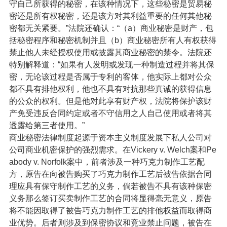
守自己所获得的秘密，在该种情况下，这些秘密是贸易秘
密还是所有权秘密，还是该方对其利益重要的任何其他秘
密都无关紧要。”法院还确认：“（a）商业秘密是财产，包
括秘密程序和秘密机制并且（b）商业秘密所有人有权获得
禁止他人未经授权使用或披露其商业秘密的禁令。法院还
特别解释道：“如果有人发明或发现一种制造过程并将其保
密，无论该过程是否属于专利的客体，他实际上都对公众
都不具有排他权利，他也不具有对抗那些真诚的获得信息
的公众的权利。但是他对此享有财产权，法院将保护该财
产免受违反合同约定或者不守信用之人自己使用或者将其
透露给第三者使用。”
商业秘密法律制度起源于资本主义制度发展下私人公司对
公司商业机密保护的强烈需求。在Vickery v. Welch案和Pe
abody v. Norfolk案中，前者涉及一种巧克力制作工艺配
方，原告在向被告购买了巧克力制作工艺后被告依据合同
理应具有保守制作工艺的义务，倘若被告不具有该种保密
义务那么签订买卖制作工艺的合同将显得毫无意义，原告
将不能因取得了被告巧克力制作工艺的排他权益而取得商
业优势。后者则涉及到保密协议和竞业禁止问题，被告在