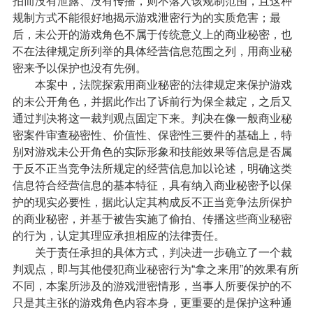
拍而没有泄露、没有传播，则不落入该规制范围，且这种
规制方式不能很好地揭示游戏泄密行为的实质危害；最
后，未公开的游戏角色不属于传统意义上的商业秘密，也
不在法律规定所列举的具体经营信息范围之列，用商业秘
密来予以保护也没有先例。
本案中，法院探索用商业秘密的法律规定来保护游戏
的未公开角色，并据此作出了诉前行为保全裁定，之后又
通过判决将这一裁判观点固定下来。判决在像一般商业秘
密案件审查秘密性、价值性、保密性三要件的基础上，特
别对游戏未公开角色的实际形象和技能效果等信息是否属
于反不正当竞争法所规定的经营信息加以论述，明确这类
信息符合经营信息的基本特征，具有纳入商业秘密予以保
护的现实必要性，据此认定其构成反不正当竞争法所保护
的商业秘密，并基于被告实施了偷拍、传播这些商业秘密
的行为，认定其理应承担相应的法律责任。
关于责任承担的具体方式，判决进一步确立了一个裁
判观点，即与其他侵犯商业秘密行为“拿之来用”的效果有所
不同，本案所涉及的游戏泄密情形，当事人所要保护的不
只是其主张的游戏角色内容本身，更重要的是保护这种通