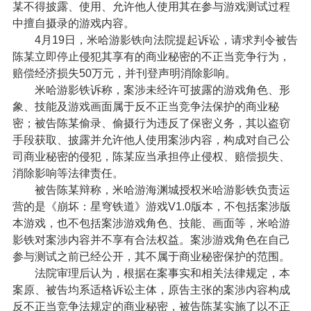
某不得披露、使用、允许他人使用其在参与游戏测试过程
中擅自摄录的游戏内容。
4月19日，米哈游影铁向法院提起诉讼，请求判令被告
陈某立即停止侵犯其享有的商业秘密的不正当竞争行为，
赔偿经济损失50万元，并刊登声明消除影响。
米哈游影铁诉称，案涉未经许可披露的游戏角色、形
象、技能及游戏画面属于反不正当竞争法保护的商业秘
密；被告陈某偷录、偷摄行为违反了保密义务，其以盗窃
手段获取、披露并允许他人使用案涉内容，构成对自己公
司商业秘密的侵犯，陈某应当承担停止侵权、赔偿损失、
消除影响等法律责任。
被告陈某辩称，米哈游海渊城授权米哈游影铁负责运
营的是《崩坏：星穹铁道》游戏V1.0版本，不包括案涉版
本游戏，也不包括案涉游戏角色、技能、画面等，米哈游
影铁对案涉内容并不享有合法权益。案涉游戏角色在自己
参与测试之前已经公开，其不属于商业秘密保护的范围。
法院审理后认为，根据在案事实和相关法律规定，本
案原、被告均系适格诉讼主体，原告主张的案涉内容构成
反不正当竞争法规定的商业秘密，被告陈某实施了以不正