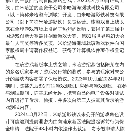
推出的一款回合制冒险策略游戏，2023年4月26日正式上
线，由米哈游的全资子公司米哈游海渊城科技有限公司
（以下简称米哈游海渊城）开发，由米哈游影铁科技有限
公司（以下简称米哈游影铁）负责运营。该游戏自上线以
来在全球游戏市场上引起了热烈的反响，获得了第三届中
国游戏创新大赛最佳创新游戏大奖、第81届世界科幻大会
最佳人气奖等诸多奖项。米哈游海渊城就该游戏软件向国
家版权局申请著作权登记，获得了计算机软件著作权登记
证书。
在该游戏新版本上线之前，米哈游招募包括陈某在内
的多名玩家参与了游戏发行前的测试，参与的玩家对未公
开的游戏内容签署了保密协议。2023年10月至2024年2月
期间，陈某先后8次前往游戏测试机房参与游戏测试。在参
与测试期间，陈某未经允许，携带自己的电子设备对测试
内容进行了偷录、偷摄，并多次向第三人披露其偷录的游
戏测试内容。
2024年3月22日，米哈游影铁以未公开的游戏角色设
计可能遭到提前泄密为由向浦东新区法院提起诉前行为保
全申请，法院于48小时内依法作出裁定，责令被申请人陈