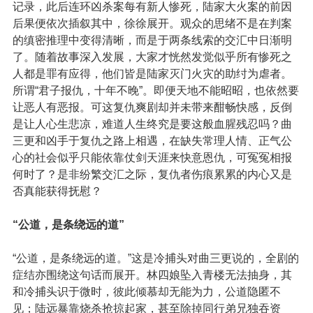
记录，此后连环凶杀案每有新人惨死，陆家大火案的前因
后果便依次插叙其中，徐徐展开。观众的思绪不是在判案
的缜密推理中变得清晰，而是于两条线索的交汇中日渐明
了。随着故事深入发展，大家才恍然发觉似乎所有惨死之
人都是罪有应得，他们皆是陆家灭门火灾的助纣为虐者。
所谓“君子报仇，十年不晚”。即便天地不能昭昭，也依然要
让恶人有恶报。可这复仇爽剧却并未带来酣畅快感，反倒
是让人心生悲凉，难道人生终究是要这般血腥残忍吗？曲
三更和凶手于复仇之路上相遇，在缺失常理人情、正气公
心的社会似乎只能依靠仗剑天涯来快意恩仇，可冤冤相报
何时了？是非纷繁交汇之际，复仇者伤痕累累的内心又是
否真能获得抚慰？
“公道，是条绕远的道”
“公道，是条绕远的道。”这是冷捕头对曲三更说的，全剧的
症结亦围绕这句话而展开。林四娘坠入青楼无法抽身，其
和冷捕头识于微时，彼此倾慕却无能为力，公道隐匿不
见；陆远暴靠烧杀抢掠起家，甚至除掉同行弟兄独吞资