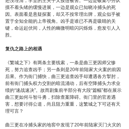
还没理清，学堂的王夫子又接连被害。一边是破案小分队
摸不着头绪的缓慢进展，一边是观众已知晓冷捕头的死
因。表面看是悬疑探案，却又不按常理出牌，观众似乎被
置于全知全能的上帝视角。凶手是谁已不再是吸睛的关
键，命运起伏间，人性的幽微明暗闪闪烁烁，愈发引人入
胜。
复仇之路上的相遇
《繁城之下》有两条主要线索，一条是曲三更因师父惨
死，努力追查凶手；另一条则是20年前陆家大火案的前因
后果。作为衙门捕快，曲三更追查凶手却遭遇各方掣肘，
前有衙门捕头权力交割的暗流涌动，后有空降捕头力求业
绩的“速战速决”。故而剧集前半部分有大段“篇幅”都在展示
曲三更如何斗智斗勇，扫除查案障碍。衙门里的官差遇
害，想要讨得公道，尚且阻力重重，这繁城之下可还有天
理可言？
曲三更在冷捕头家的地窖中发现了20年前陆家灭门火灾的