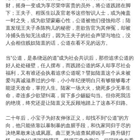
财，摇身一变成为享尽荣华富贵的员外，将公道践踏在脚
下；王夫子、程医生以及官老爷这些智识人士，或为掩盖
一时之失，或为欲望蒙蔽心性，公道被他们侵蚀殆尽；陆
直发现王夫子杀陈狗儿的秘密，意欲告官为其伸冤，却被
冷捕头告知无法成行，因为王夫子的社会声望与地位，没
人会相信贱奴陆直的话，公道在看不见的远方。
当“公道，是条绕远的道”成为社会共识后，那些追求公道的
好人处处碰壁，任人摆布，而践踏公道的坏人却享尽社会
福利，又有谁还会执着追求公道呢？譬如陆直这个从未被
爱与真诚滋养过的少年，小小年纪便明白只有够狠够毒才
能逆天改命，掌控人生。陆家一场大火，烧死多少无辜生
命，牵连多少欲望纠葛，留下多少龌龊勾当。但你死我活
的绝境，终究还是让陆直义无反顾地踏上了这条不归路。
二十年后，小宝子为好友伸张正义，却找不到“公道”的方
向，他只能依靠以暴制暴的血腥手段，和仇家同归于尽的
决绝果敢来达成夙愿。曲三更为追查弑师凶手一路升级打