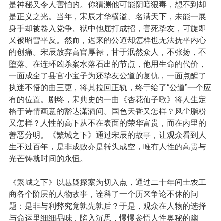
是神秘又令人害怕的。你猜测他可能阴暗狠毒，想不到却
是正义之光。当年，宋辰才华横溢、名满天下，未能一展
身手却被卷入党争。狱中他屈打成招，害死挚友，可旋即
又被昭雪平反。然而，迟来的公道却怎样也无法抚平内心
的创痛。宋辰放弃高官厚禄，甘于泯然众人，不张扬，不
堕落。在连环凶杀案水落石出的节点，他用生命的代价，
一面成全了县官小宝子为还挚友公道的复仇，一面点醒了
执迷不悟的曲三更，将其拉回正轨，终于给了“公道”一个应
有的位置。剧终，宋典史的一曲《杏花仙子歌》将人生定
格于诗情画意的豁达潇洒间。国色天香又怎样？风尘脂粉
又怎样？人性的高下从不在表面的荣华富贵，而在内里的
善恶分明。《繁城之下》通过宋辰的故事，让观众看到人
生不过百年，是非成败亦是转头成空，唯有人性的高贵与
光芒铸就时间的永恒。
《繁城之下》以悬疑探案为切入点，通过二十年间士农工
商各个阶层的人物故事，诠释了一个历来争论不休的问
题：是非与利弊究竟孰先孰后？于是，观众在人物的选择
与命运里细细品味，陷入沉思，慢慢参悟人性奥秘的幽