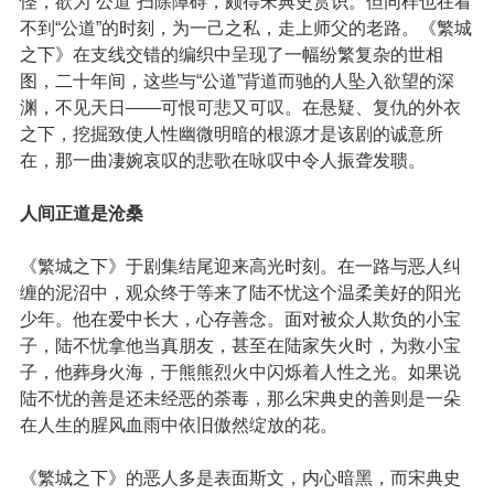
怪，欲为“公道”扫除障碍，颇得宋典史赏识。但同样也在看
不到“公道”的时刻，为一己之私，走上师父的老路。《繁城
之下》在支线交错的编织中呈现了一幅纷繁复杂的世相
图，二十年间，这些与“公道”背道而驰的人坠入欲望的深
渊，不见天日——可恨可悲又可叹。在悬疑、复仇的外衣
之下，挖掘致使人性幽微明暗的根源才是该剧的诚意所
在，那一曲凄婉哀叹的悲歌在咏叹中令人振聋发聩。
人间正道是沧桑
《繁城之下》于剧集结尾迎来高光时刻。在一路与恶人纠
缠的泥沼中，观众终于等来了陆不忧这个温柔美好的阳光
少年。他在爱中长大，心存善念。面对被众人欺负的小宝
子，陆不忧拿他当真朋友，甚至在陆家失火时，为救小宝
子，他葬身火海，于熊熊烈火中闪烁着人性之光。如果说
陆不忧的善是还未经恶的荼毒，那么宋典史的善则是一朵
在人生的腥风血雨中依旧傲然绽放的花。
《繁城之下》的恶人多是表面斯文，内心暗黑，而宋典史